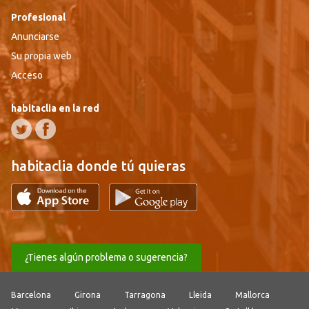
Profesional
Anunciarse
Su propia web
Acceso
habitaclia en la red
habitaclia donde tú quieras
¿Tienes algún problema o sugerencia?
Barcelona
Girona
Tarragona
Lleida
Mallorca