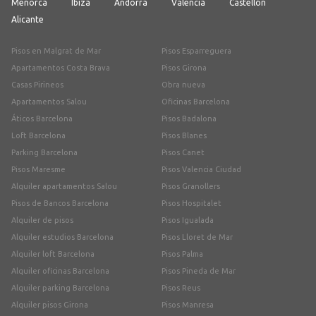
Menorca
Ibiza
Andorra
Valencia
Castellón
Alicante
Pisos en Malgrat de Mar
Pisos Esparreguera
Apartamentos Costa Brava
Pisos Girona
Casas Pirineos
Obra nueva
Apartamentos Salou
Oficinas Barcelona
Áticos Barcelona
Pisos Badalona
Loft Barcelona
Pisos Blanes
Parking Barcelona
Pisos Canet
Pisos Maresme
Pisos Valencia Ciudad
Alquiler apartamentos Salou
Pisos Granollers
Pisos de Bancos Barcelona
Pisos Hospitalet
Alquiler de pisos
Pisos Igualada
Alquiler estudios Barcelona
Pisos Lloret de Mar
Alquiler loft Barcelona
Pisos Palma
Alquiler oficinas Barcelona
Pisos Pineda de Mar
Alquiler parking Barcelona
Pisos Reus
Alquiler pisos Girona
Pisos Manresa