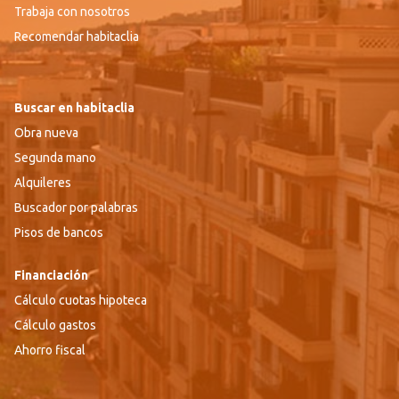
Trabaja con nosotros
Recomendar habitaclia
Buscar en habitaclia
Obra nueva
Segunda mano
Alquileres
Buscador por palabras
Pisos de bancos
Financiación
Cálculo cuotas hipoteca
Cálculo gastos
Ahorro fiscal