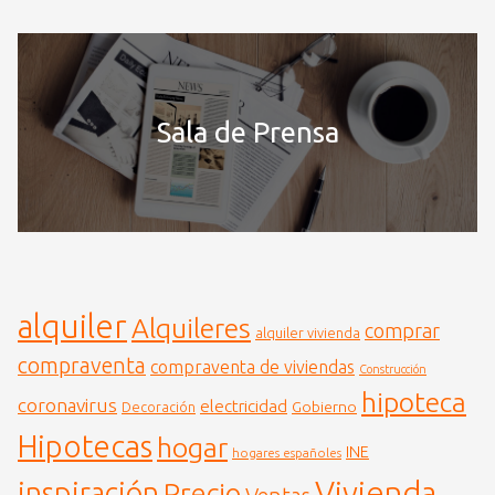
Sala de Prensa
alquiler
Alquileres
comprar
alquiler vivienda
compraventa
compraventa de viviendas
Construcción
hipoteca
coronavirus
electricidad
Gobierno
Decoración
Hipotecas
hogar
INE
hogares españoles
Vivienda
inspiración
Precio