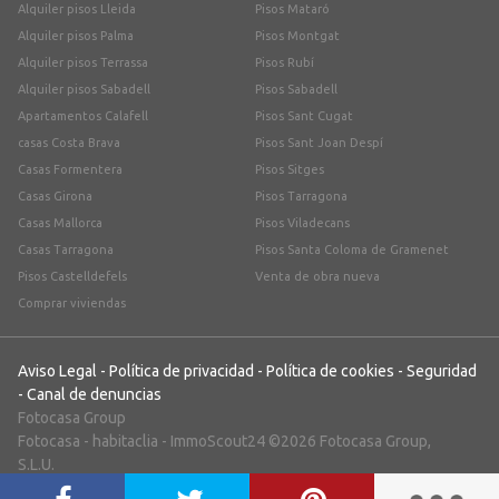
Alquiler pisos Lleida
Pisos Mataró
Alquiler pisos Palma
Pisos Montgat
Alquiler pisos Terrassa
Pisos Rubí
Alquiler pisos Sabadell
Pisos Sabadell
Apartamentos Calafell
Pisos Sant Cugat
casas Costa Brava
Pisos Sant Joan Despí
Casas Formentera
Pisos Sitges
Casas Girona
Pisos Tarragona
Casas Mallorca
Pisos Viladecans
Casas Tarragona
Pisos Santa Coloma de Gramenet
Pisos Castelldefels
Venta de obra nueva
Comprar viviendas
Aviso Legal
-
Política de privacidad
-
Política de cookies
-
Seguridad
-
Canal de denuncias
Fotocasa Group
Fotocasa
-
habitaclia
-
ImmoScout24
©2026 Fotocasa Group,
S.L.U.
;)