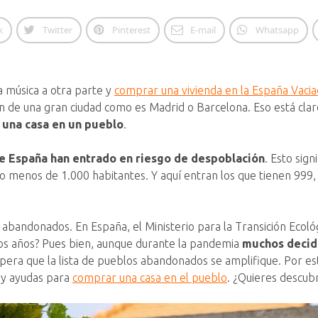
k
Twitter
Pinterest
E-mail
Whatsapp
 música a otra parte y
comprar una vivienda en la España Vaci
n de una gran ciudad como es Madrid o Barcelona. Eso está clar
 una casa en un pueblo
.
de España han entrado en riesgo de despoblación
. Esto sig
 menos de 1.000 habitantes. Y aquí entran los que tienen 999,
 abandonados. En España, el Ministerio para la Transición Ecol
mos años? Pues bien, aunque durante la pandemia
muchos decidi
spera que la lista de pueblos abandonados se amplifique. Por es
 y ayudas para
comprar una casa en el pueblo
. ¿Quieres descubr