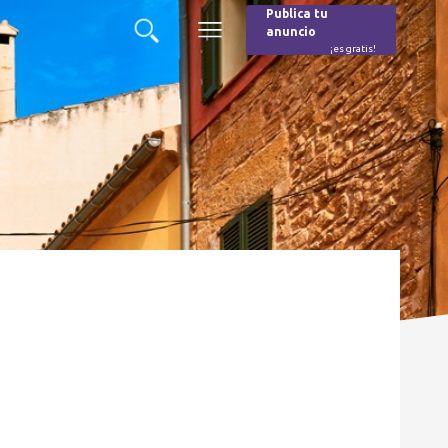
Publica tu
anuncio
Buscar
Menú
¡es gratis!
Burger