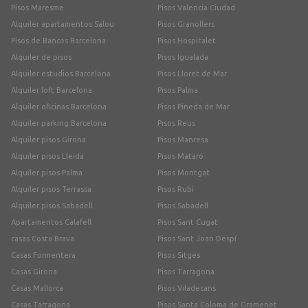
Pisos Maresme
Pisos Valencia Ciudad
Alquiler apartamentos Salou
Pisos Granollers
Pisos de Bancos Barcelona
Pisos Hospitalet
Alquiler de pisos
Pisos Igualada
Alquiler estudios Barcelona
Pisos Lloret de Mar
Alquiler loft Barcelona
Pisos Palma
Alquiler oficinas Barcelona
Pisos Pineda de Mar
Alquiler parking Barcelona
Pisos Reus
Alquiler pisos Girona
Pisos Manresa
Alquiler pisos Lleida
Pisos Mataró
Alquiler pisos Palma
Pisos Montgat
Alquiler pisos Terrassa
Pisos Rubí
Alquiler pisos Sabadell
Pisos Sabadell
Apartamentos Calafell
Pisos Sant Cugat
casas Costa Brava
Pisos Sant Joan Despí
Casas Formentera
Pisos Sitges
Casas Girona
Pisos Tarragona
Casas Mallorca
Pisos Viladecans
Casas Tarragona
Pisos Santa Coloma de Gramenet