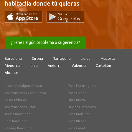
habitaclia donde tú quieras
¿Tienes algún problema o sugerencia?
Barcelona
Girona
Tarragona
Lleida
Mallorca
Menorca
Ibiza
Andorra
Valencia
Castellón
Alicante
Pisos en Malgrat de Mar
Pisos Esparreguera
Apartamentos Costa Brava
Pisos Girona
Casas Pirineos
Obra nueva
Apartamentos Salou
Oficinas Barcelona
Áticos Barcelona
Pisos Badalona
Loft Barcelona
Pisos Blanes
Parking Barcelona
Pisos Canet