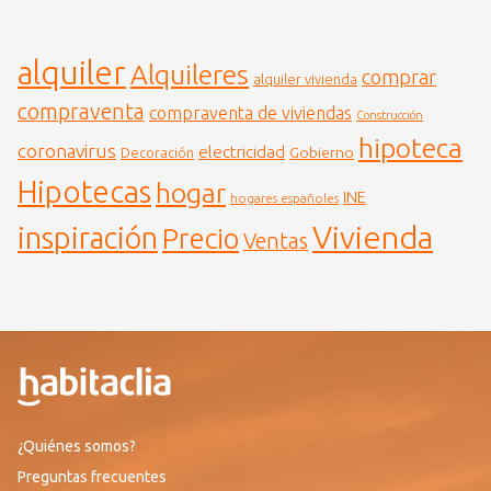
alquiler
Alquileres
comprar
alquiler vivienda
compraventa
compraventa de viviendas
Construcción
hipoteca
coronavirus
electricidad
Gobierno
Decoración
Hipotecas
hogar
INE
hogares españoles
Vivienda
inspiración
Precio
Ventas
¿Quiénes somos?
Preguntas frecuentes