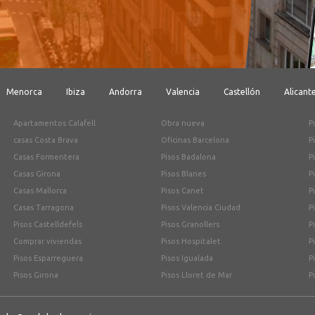
Menorca
Ibiza
Andorra
Valencia
Castellón
Alicant
Apartamentos Calafell
Obra nueva
P
casas Costa Brava
Oficinas Barcelona
P
Casas Formentera
Pisos Badalona
P
Casas Girona
Pisos Blanes
P
Casas Mallorca
Pisos Canet
P
Casas Tarragona
Pisos Valencia Ciudad
P
Pisos Castelldefels
Pisos Granollers
P
Comprar viviendas
Pisos Hospitalet
P
Pisos Esparreguera
Pisos Igualada
P
Pisos Girona
Pisos Lloret de Mar
P