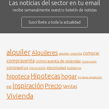
Las noticias del sector en tu email
recibe semanalmente nuestro boletín de noticias
Suscríbete a toda la actualidad
alquiler
Alquileres
comprar
alquiler vivienda
compraventa
compraventa de viviendas
Construcción
coronavirus
electricidad
Gobierno
Decoración
Hipotecas
hogar
hipoteca
hogares españoles
inspiración
Precio
Ventas
INE
Vivienda