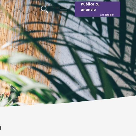
Publica tu
anuncio
Buscar
Menú
¡es gratis!
Burger
o