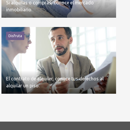
Si alquilas o compras, conoce el mercado
inmobiliario.
Disfruta
El contrato de alquiler, conoce tus derechos al
alquilar un piso.