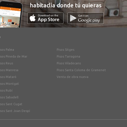
habitaclia donde tú quieras
e
isos Palma
Pisos Sitges
isos Pineda de Mar
Pisos Tarragona
isos Reus
Pisos Viladecans
isos Manresa
Pisos Santa Coloma de Gramenet
isos Mataró
Venta de obra nueva
isos Montgat
isos Rubí
isos Sabadell
isos Sant Cugat
isos Sant Joan Despí