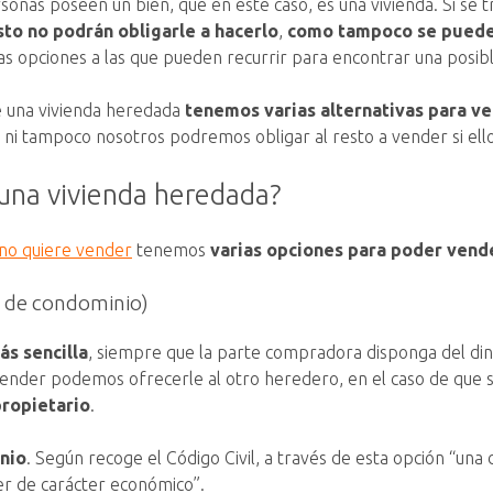
sonas poseen un bien, que en este caso, es una vivienda. Si se 
sto no podrán obligarle a hacerlo
,
como tampoco se puede 
ias opciones a las que pueden recurrir para encontrar una posi
de una vivienda heredada
tenemos varias alternativas para ve
 ni tampoco nosotros podremos obligar al resto a vender si ell
 una vivienda heredada?
 no quiere vender
tenemos
varias opciones para poder vende
n de condominio)
ás sencilla
, siempre que la parte compradora disponga del diner
nder podemos ofrecerle al otro heredero, en el caso de que s
propietario
.
nio
. Según recoge el Código Civil, a través de esta opción “una 
er de carácter económico”.