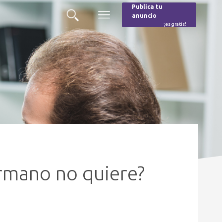
Publica tu
anuncio
Buscar
Menú
¡es gratis!
Burger
ermano no quiere?