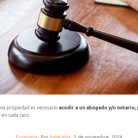
una propiedad es necesario
acudir a un abogado y/o notario,
 en cada caso.
Economía
·
Por
habitaclia
·
5 de noviembre, 2024