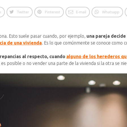
k
Twitter
Pinterest
E-mail
Whatsapp
na. Esto suele pasar cuando, por ejemplo,
una pareja decide
cia de una vivienda
. Es lo que comúnmente se conoce como c
crepancias al respecto, cuando
alguno de los herederos qu
es posible o no vender una parte de la vivienda si la otra se nie