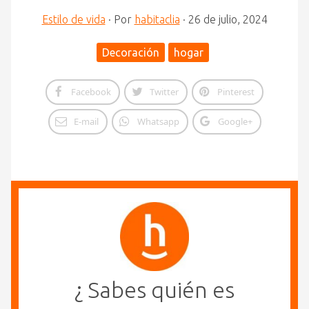
Estilo de vida
·
Por
habitaclia
·
26 de julio, 2024
Decoración
hogar
Facebook
Twitter
Pinterest
E-mail
Whatsapp
Google+
¿ Sabes quién es