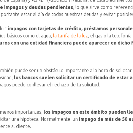
 de España) y ASNEF (Asociación Nacional de Establecimientos 
bre impagos y deudas pendientes
, lo que sirve como referenci
importante estar al día de todas nuestras deudas y evitar posible
luir
impagos con tarjetas de crédito, préstamos personales,
os básicos como el agua,
la tarifa de la luz
, el gas o la telefoní
uros con una entidad financiera puede aparecer en dicho 
mbién puede ser un obstáculo importante a la hora de solicitar 
sidad,
los bancos suelen solicitar un certificado de estar al
 pagos puede conllevar el rechazo de tu solicitud.
r menos importantes,
los impagos en este ámbito pueden lle
icitar una hipoteca. Normalmente, un
impago de más de 50 e
nte al cliente.