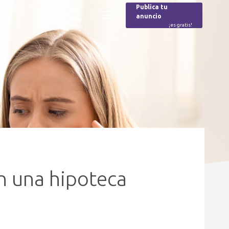
Publica tu
anuncio
Buscar
Menú
¡es gratis!
Burger
 una hipoteca