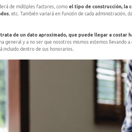
nderá de múltiples factores, como
el tipo de construcción, la 
ados
, etc. También variará en función de cada administración, d
 trata de un dato aproximado, que puede llegar a costar 
 general y a no ser que nosotros mismos estemos llevando a c
á incluido dentro de sus honorarios.