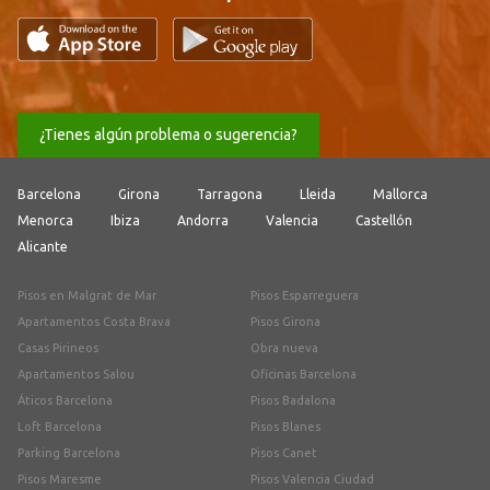
¿Tienes algún problema o sugerencia?
Barcelona
Girona
Tarragona
Lleida
Mallorca
Menorca
Ibiza
Andorra
Valencia
Castellón
Alicante
Pisos en Malgrat de Mar
Pisos Esparreguera
Apartamentos Costa Brava
Pisos Girona
Casas Pirineos
Obra nueva
Apartamentos Salou
Oficinas Barcelona
Áticos Barcelona
Pisos Badalona
Loft Barcelona
Pisos Blanes
Parking Barcelona
Pisos Canet
Pisos Maresme
Pisos Valencia Ciudad