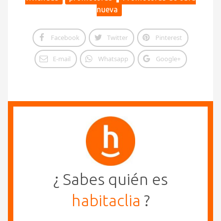
nueva
Facebook
Twitter
Pinterest
E-mail
Whatsapp
Google+
¿ Sabes quién es
habitaclia
?