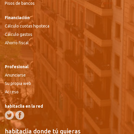
Pisos de bancos
Financiación
Cálculo cuotas hipoteca
Cálculo gastos
Ahorro fiscal
Profesional
Anunciarse
Su propia web
Acceso
habitaclia en la red
habitaclia donde tú quieras