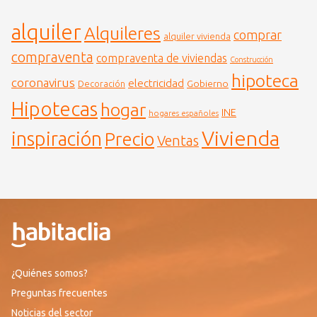
alquiler
Alquileres
comprar
alquiler vivienda
compraventa
compraventa de viviendas
Construcción
hipoteca
coronavirus
electricidad
Gobierno
Decoración
Hipotecas
hogar
INE
hogares españoles
Vivienda
inspiración
Precio
Ventas
¿Quiénes somos?
Preguntas frecuentes
Noticias del sector