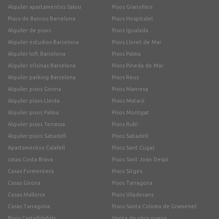
Alquiler apartamentos Salou
Pisos Granollers
Pisos de Bancos Barcelona
Pisos Hospitalet
Alquiler de pisos
Pisos Igualada
Alquiler estudios Barcelona
Pisos Lloret de Mar
Alquiler loft Barcelona
Pisos Palma
Alquiler oficinas Barcelona
Pisos Pineda de Mar
Alquiler parking Barcelona
Pisos Reus
Alquiler pisos Girona
Pisos Manresa
Alquiler pisos Lleida
Pisos Mataró
Alquiler pisos Palma
Pisos Montgat
Alquiler pisos Terrassa
Pisos Rubí
Alquiler pisos Sabadell
Pisos Sabadell
Apartamentos Calafell
Pisos Sant Cugat
casas Costa Brava
Pisos Sant Joan Despí
Casas Formentera
Pisos Sitges
Casas Girona
Pisos Tarragona
Casas Mallorca
Pisos Viladecans
Casas Tarragona
Pisos Santa Coloma de Gramenet
Pisos Castelldefels
Venta de obra nueva