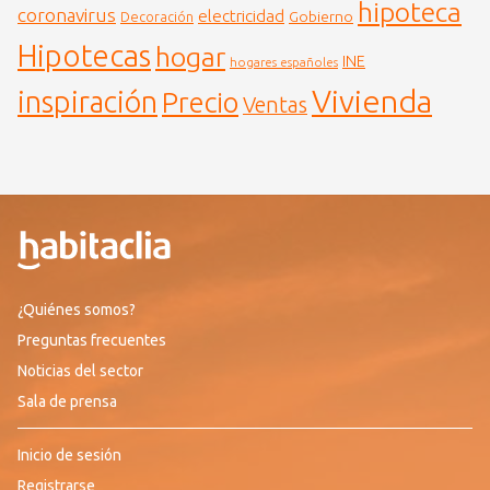
hipoteca
coronavirus
electricidad
Gobierno
Decoración
Hipotecas
hogar
INE
hogares españoles
Vivienda
inspiración
Precio
Ventas
¿Quiénes somos?
Preguntas frecuentes
Noticias del sector
Sala de prensa
Inicio de sesión
Registrarse