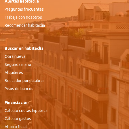
Alertas habitaclia
Preguntas frecuentes
Trabaja con nosotros
Recomendar habitaclia
Buscar en habitaclia
Obra nueva
Segunda mano
Alquileres
Buscador por palabras
Pisos de bancos
Financiación
Cálculo cuotas hipoteca
Cálculo gastos
Ahorro fiscal