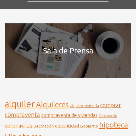
Sala de Prensa
alquiler
Alquileres
comprar
alquiler vivienda
compraventa
compraventa de viviendas
Construcción
hipoteca
coronavirus
electricidad
Gobierno
Decoración