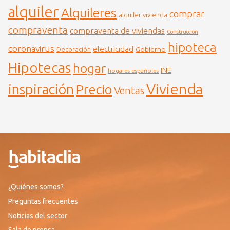
alquiler
Alquileres
comprar
alquiler vivienda
compraventa
compraventa de viviendas
Construcción
hipoteca
coronavirus
electricidad
Gobierno
Decoración
Hipotecas
hogar
INE
hogares españoles
Vivienda
inspiración
Precio
Ventas
¿Quiénes somos?
Preguntas frecuentes
Noticias del sector