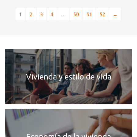
1
2
3
4
…
50
51
52
→
Vivienda y estilo de vida
Economía de la vivienda