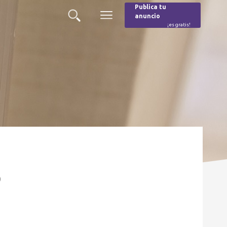
Publica tu
anuncio
Buscar
Menú
¡es gratis!
Burger
o