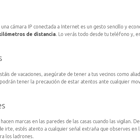
 una cámara IP conectada a Internet es un gesto sencillo y eco
ilómetros de distancia
. Lo verás todo desde tu teléfono y, e
s
 estáis de vacaciones, asegúrate de tener a tus vecinos como ali
podrán tener la precaución de estar atentos ante cualquier mov
es
 hacen marcas en las paredes de las casas cuando las vigilan. 
e irte, estés atento a cualquier señal extraña que observes en l
ra los ladrones.