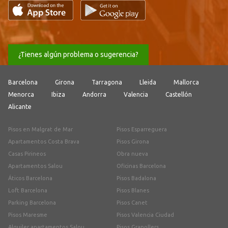
¿Tienes algún problema o sugerencia?
Barcelona
Girona
Tarragona
Lleida
Mallorca
Menorca
Ibiza
Andorra
Valencia
Castellón
Alicante
Pisos en Malgrat de Mar
Pisos Esparreguera
Apartamentos Costa Brava
Pisos Girona
Casas Pirineos
Obra nueva
Apartamentos Salou
Oficinas Barcelona
Áticos Barcelona
Pisos Badalona
Loft Barcelona
Pisos Blanes
Parking Barcelona
Pisos Canet
Pisos Maresme
Pisos Valencia Ciudad
Alquiler apartamentos Salou
Pisos Granollers