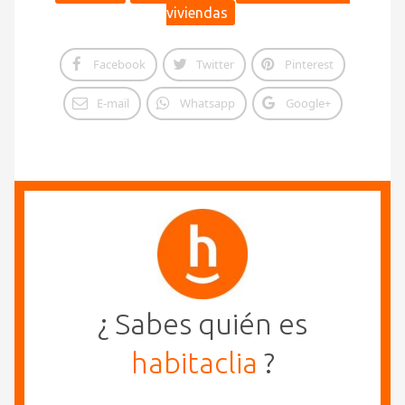
viviendas
Facebook
Twitter
Pinterest
E-mail
Whatsapp
Google+
¿ Sabes quién es
habitaclia
?