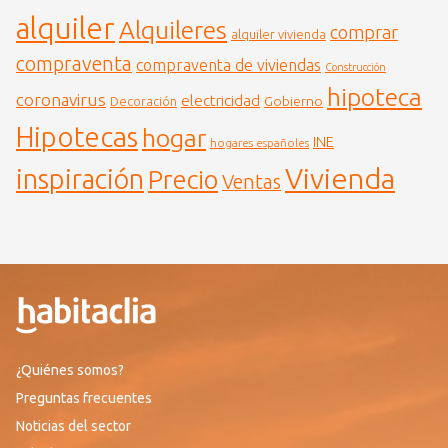
alquiler
Alquileres
comprar
alquiler vivienda
compraventa
compraventa de viviendas
Construcción
hipoteca
coronavirus
electricidad
Gobierno
Decoración
Hipotecas
hogar
INE
hogares españoles
Vivienda
inspiración
Precio
Ventas
¿Quiénes somos?
Preguntas frecuentes
Noticias del sector