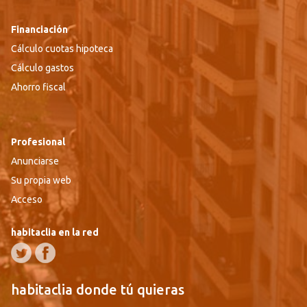
Financiación
Cálculo cuotas hipoteca
Cálculo gastos
Ahorro fiscal
Profesional
Anunciarse
Su propia web
Acceso
habitaclia en la red
habitaclia donde tú quieras