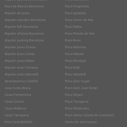
Pisos de Bancos Barcelona
Pisos Hospitalet
Alquiler de pisos
Pisos Igualada
Alquiler estudios Barcelona
Pisos Lloret de Mar
Alquiler loft Barcelona
Pisos Palma
Alquiler oficinas Barcelona
Pisos Pineda de Mar
Alquiler parking Barcelona
Pisos Reus
Alquiler pisos Girona
Pisos Manresa
Alquiler pisos Lleida
Pisos Mataró
Alquiler pisos Palma
Pisos Montgat
Alquiler pisos Terrassa
Pisos Rubí
Alquiler pisos Sabadell
Pisos Sabadell
Apartamentos Calafell
Pisos Sant Cugat
casas Costa Brava
Pisos Sant Joan Despí
Casas Formentera
Pisos Sitges
Casas Girona
Pisos Tarragona
Casas Mallorca
Pisos Viladecans
Casas Tarragona
Pisos Santa Coloma de Gramenet
Pisos Castelldefels
Venta de obra nueva