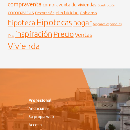
compraventa
compraventa de viviendas
Construcción
coronavirus
electricidad
Gobierno
Decoración
Hipotecas
hogar
hipoteca
hogares españoles
inspiración
Precio
Ventas
INE
Vivienda
Profesional
Anunciarse
Su propia web
Acceso