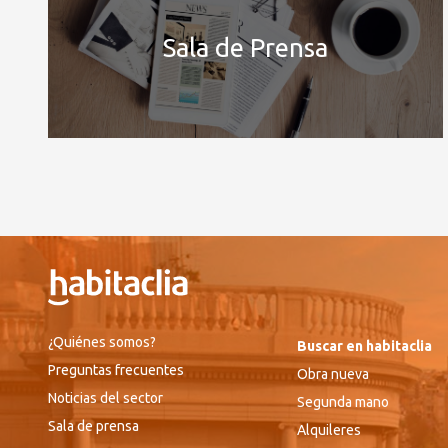
Sala de Prensa
¿Quiénes somos?
Buscar en habitaclia
Preguntas frecuentes
Obra nueva
Noticias del sector
Segunda mano
Sala de prensa
Alquileres