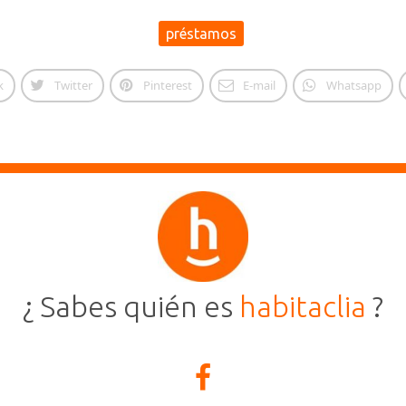
préstamos
k
Twitter
Pinterest
E-mail
Whatsapp
¿ Sabes quién es
habitaclia
?