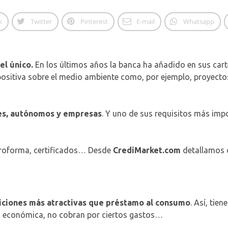
k
Twitter
Pinterest
E-mail
Whatsapp
l único.
En los últimos años la banca ha añadido en sus cart
positiva sobre el medio ambiente como, por ejemplo, proyectos
res, autónomos y empresas
. Y uno de sus requisitos más imp
 proforma, certificados… Desde
CrediMarket.com
detallamos 
ciones más atractivas que préstamo al consumo
. Así, tie
ás económica, no cobran por ciertos gastos…