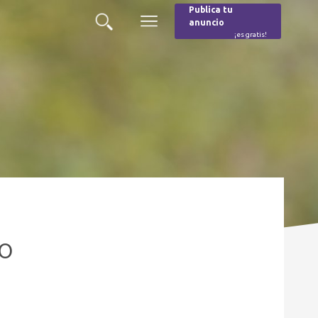
Publica tu
anuncio
Buscar
Menú
¡es gratis!
Burger
co