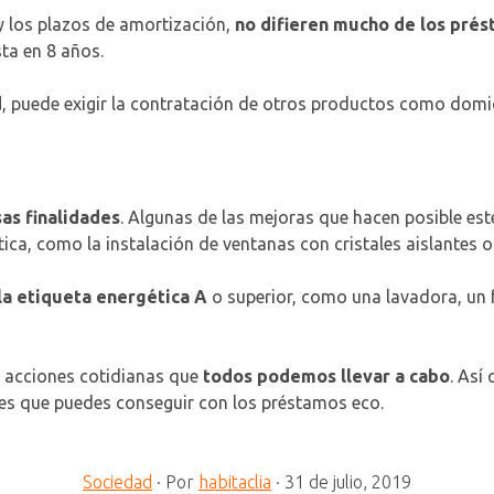
y los plazos de amortización,
no difieren mucho de los prés
sta en 8 años.
d
, puede exigir la contratación de otros productos como domic
as finalidades
. Algunas de las mejoras que hacen posible est
ica, como la instalación de ventanas con cristales aislantes o
la etiqueta energética A
o superior, como una lavadora, un fr
s acciones cotidianas que
todos podemos llevar a cabo
. Así
ades que puedes conseguir con los préstamos eco.
Sociedad
·
Por
habitaclia
·
31 de julio, 2019