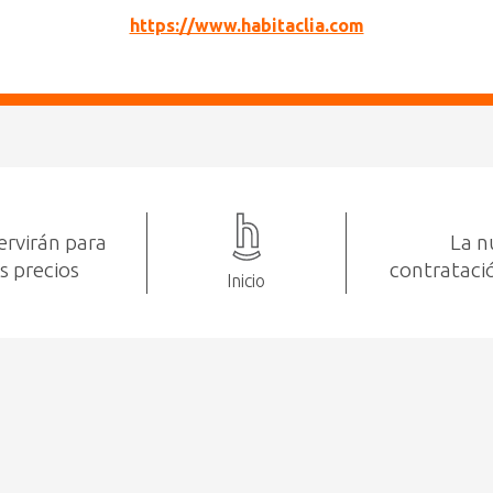
https://www.habitaclia.com
ervirán para
La n
os precios
contrataci
Inicio