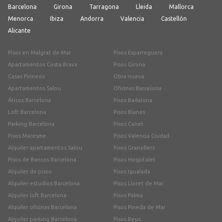
Barcelona
Girona
Tarragona
Lleida
Mallorca
Menorca
Ibiza
Andorra
Valencia
Castellón
Alicante
Pisos en Malgrat de Mar
Pisos Esparreguera
Apartamentos Costa Brava
Pisos Girona
Casas Pirineos
Obra nueva
Apartamentos Salou
Oficinas Barcelona
Áticos Barcelona
Pisos Badalona
Loft Barcelona
Pisos Blanes
Parking Barcelona
Pisos Canet
Pisos Maresme
Pisos Valencia Ciudad
Alquiler apartamentos Salou
Pisos Granollers
Pisos de Bancos Barcelona
Pisos Hospitalet
Alquiler de pisos
Pisos Igualada
Alquiler estudios Barcelona
Pisos Lloret de Mar
Alquiler loft Barcelona
Pisos Palma
Alquiler oficinas Barcelona
Pisos Pineda de Mar
Alquiler parking Barcelona
Pisos Reus