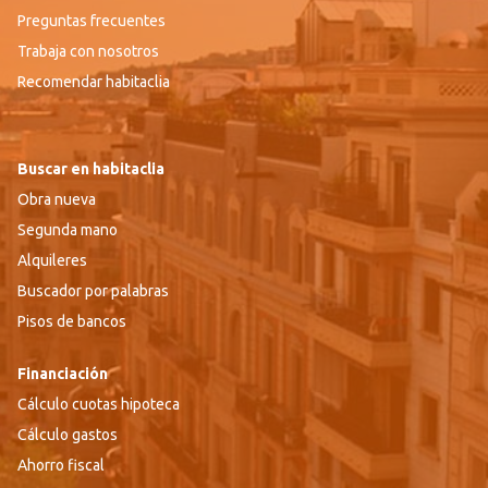
Preguntas frecuentes
Trabaja con nosotros
Recomendar habitaclia
Buscar en habitaclia
Obra nueva
Segunda mano
Alquileres
Buscador por palabras
Pisos de bancos
Financiación
Cálculo cuotas hipoteca
Cálculo gastos
Ahorro fiscal