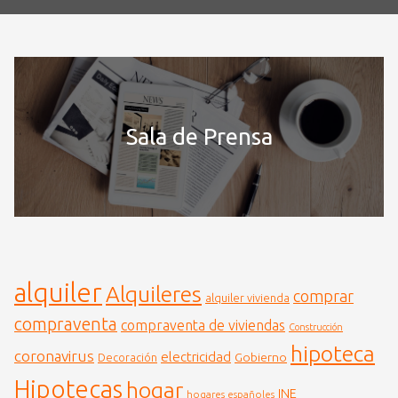
Sala de Prensa
alquiler
Alquileres
comprar
alquiler vivienda
compraventa
compraventa de viviendas
Construcción
hipoteca
coronavirus
electricidad
Gobierno
Decoración
Hipotecas
hogar
INE
hogares españoles