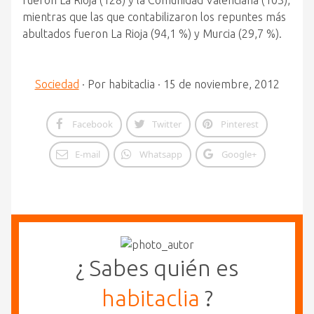
fueron La Rioja (128) y la Comunidad Valenciana (103),
mientras que las que contabilizaron los repuntes más
abultados fueron La Rioja (94,1 %) y Murcia (29,7 %).
Sociedad
·
Por
habitaclia
·
15 de noviembre, 2012
Facebook
Twitter
Pinterest
E-mail
Whatsapp
Google+
¿ Sabes quién es
habitaclia
?