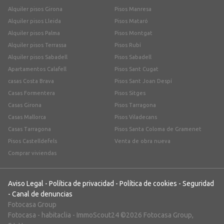
Alquiler pisos Girona
Pisos Manresa
Alquiler pisos Lleida
Pisos Mataró
Alquiler pisos Palma
Pisos Montgat
Alquiler pisos Terrassa
Pisos Rubí
Alquiler pisos Sabadell
Pisos Sabadell
Apartamentos Calafell
Pisos Sant Cugat
casas Costa Brava
Pisos Sant Joan Despí
Casas Formentera
Pisos Sitges
Casas Girona
Pisos Tarragona
Casas Mallorca
Pisos Viladecans
Casas Tarragona
Pisos Santa Coloma de Gramenet
Pisos Castelldefels
Venta de obra nueva
Comprar viviendas
Aviso Legal
-
Política de privacidad
-
Política de cookies
-
Seguridad
-
Canal de denuncias
Fotocasa Group
Fotocasa
-
habitaclia
-
ImmoScout24
©2026 Fotocasa Group,