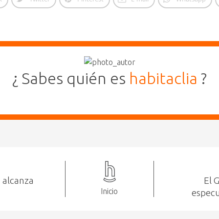
¿ Sabes quién es
habitaclia
?
d alcanza
El 
Inicio
especu