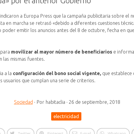
a» por el anterior Gobierno
 indicaron a Europa Press que la campaña publicitaria sobre el n
ta en marcha se retrasó «debido a diferentes cuestiones técnic
 poder emitir los anuncios antes del 8 de octubre, fecha en que
a para
movilizar al mayor número de beneficiarios
e informar
on las mismas fuentes.
a a la
configuración del bono social vigente,
que establece d
os usuarios que cumplan una serie de criterios.
Sociedad
·
Por
habitaclia
·
26 de septiembre, 2018
electricidad
k
Twitter
Pinterest
E-mail
Whatsapp