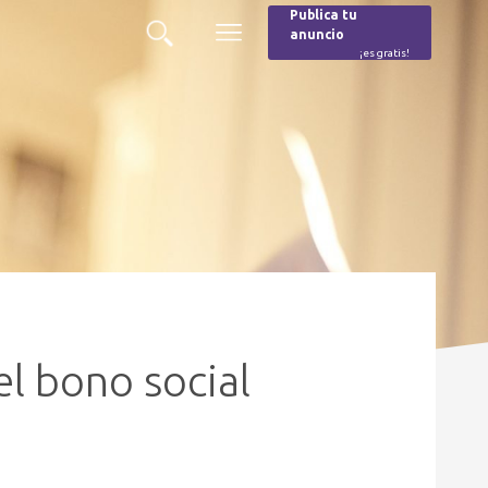
Publica tu
anuncio
Buscar
Menú
¡es gratis!
Burger
el bono social