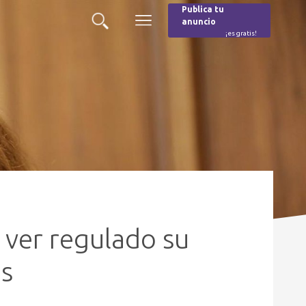
Publica tu
anuncio
Buscar
Menú
¡es gratis!
Burger
 ver regulado su
es