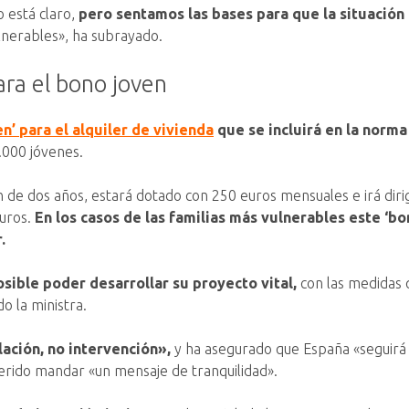
 está claro,
pero sentamos las bases para que la situación
lnerables», ha subrayado.
ara el bono joven
en’ para el alquiler de vivienda
que se incluirá en la norma
.000 jóvenes.
ón de dos años, estará dotado con 250 euros mensuales e irá diri
uros.
En los casos de las familias más vulnerables este ‘b
.
sible poder desarrollar su proyecto vital,
con las medidas 
o la ministra.
lación, no intervención»,
y ha asegurado que España «seguirá s
uerido mandar «un mensaje de tranquilidad».