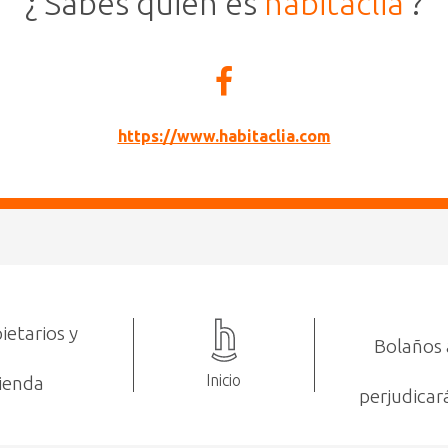
¿ Sabes quién es
habitaclia
?
https://www.habitaclia.com
ietarios y
Bolaños 
Inicio
vienda
perjudicará