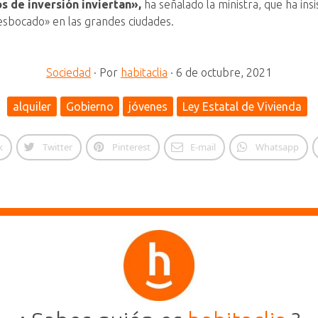
s de inversión inviertan»,
ha señalado la ministra, que ha ins
desbocado» en las grandes ciudades.
Sociedad
·
Por
habitaclia
·
6 de octubre, 2021
alquiler
Gobierno
jóvenes
Ley Estatal de Vivienda
k
Twitter
Pinterest
E-mail
Whatsapp