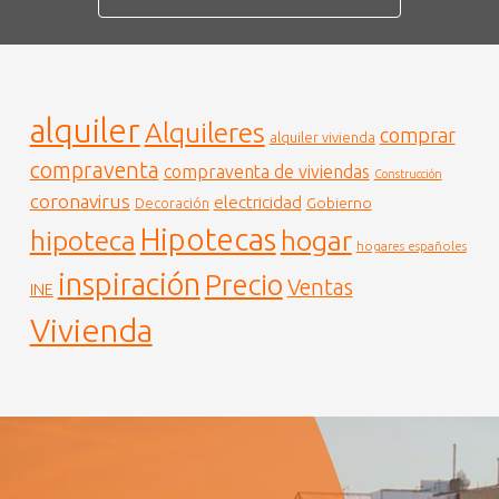
alquiler
Alquileres
comprar
alquiler vivienda
compraventa
compraventa de viviendas
Construcción
coronavirus
electricidad
Gobierno
Decoración
Hipotecas
hogar
hipoteca
hogares españoles
inspiración
Precio
Ventas
INE
Vivienda