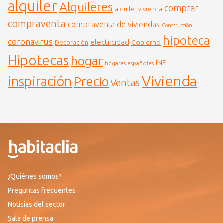
alquiler
Alquileres
comprar
alquiler vivienda
compraventa
compraventa de viviendas
Construcción
hipoteca
coronavirus
electricidad
Gobierno
Decoración
Hipotecas
hogar
INE
hogares españoles
Vivienda
inspiración
Precio
Ventas
¿Quiénes somos?
Preguntas frecuentes
Noticias del sector
Sala de prensa