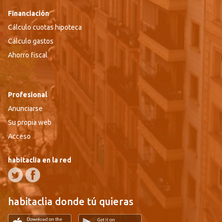
Financiación
Cálculo cuotas hipoteca
Cálculo gastos
Ahorro fiscal
Profesional
Anunciarse
Su propia web
Acceso
habitaclia en la red
habitaclia donde tú quieras