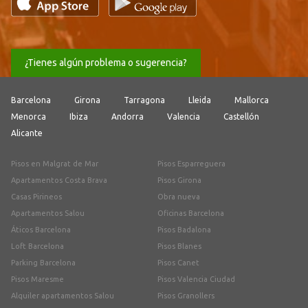
¿Tienes algún problema o sugerencia?
Barcelona
Girona
Tarragona
Lleida
Mallorca
Menorca
Ibiza
Andorra
Valencia
Castellón
Alicante
Pisos en Malgrat de Mar
Pisos Esparreguera
Apartamentos Costa Brava
Pisos Girona
Casas Pirineos
Obra nueva
Apartamentos Salou
Oficinas Barcelona
Áticos Barcelona
Pisos Badalona
Loft Barcelona
Pisos Blanes
Parking Barcelona
Pisos Canet
Pisos Maresme
Pisos Valencia Ciudad
Alquiler apartamentos Salou
Pisos Granollers