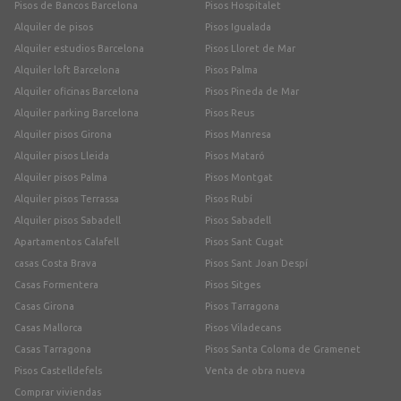
Pisos de Bancos Barcelona
Pisos Hospitalet
Alquiler de pisos
Pisos Igualada
Alquiler estudios Barcelona
Pisos Lloret de Mar
Alquiler loft Barcelona
Pisos Palma
Alquiler oficinas Barcelona
Pisos Pineda de Mar
Alquiler parking Barcelona
Pisos Reus
Alquiler pisos Girona
Pisos Manresa
Alquiler pisos Lleida
Pisos Mataró
Alquiler pisos Palma
Pisos Montgat
Alquiler pisos Terrassa
Pisos Rubí
Alquiler pisos Sabadell
Pisos Sabadell
Apartamentos Calafell
Pisos Sant Cugat
casas Costa Brava
Pisos Sant Joan Despí
Casas Formentera
Pisos Sitges
Casas Girona
Pisos Tarragona
Casas Mallorca
Pisos Viladecans
Casas Tarragona
Pisos Santa Coloma de Gramenet
Pisos Castelldefels
Venta de obra nueva
Comprar viviendas