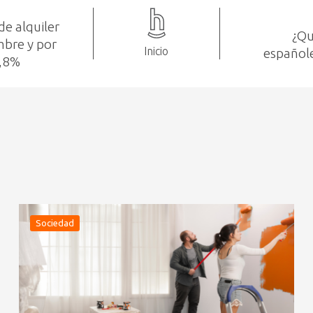
e alquiler
¿Qu
mbre y por
Inicio
españole
5,8%
Sociedad