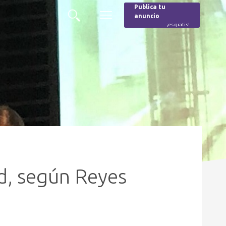
Publica tu
anuncio
Buscar
Menú
¡es gratis!
Burger
ad, según Reyes