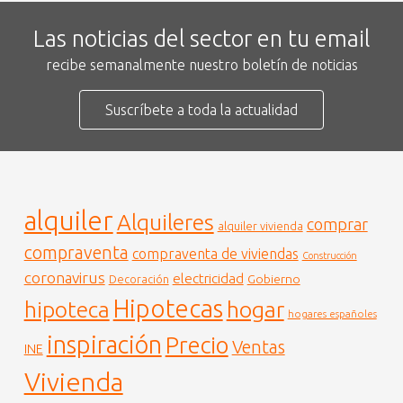
Las noticias del sector en tu email
recibe semanalmente nuestro boletín de noticias
Suscríbete a toda la actualidad
alquiler
Alquileres
comprar
alquiler vivienda
compraventa
compraventa de viviendas
Construcción
coronavirus
electricidad
Gobierno
Decoración
Hipotecas
hogar
hipoteca
hogares españoles
inspiración
Precio
Ventas
INE
Vivienda