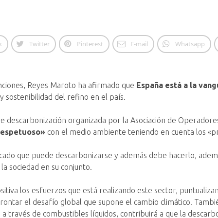
k
Twitter
Pinterest
E-mail
Whatsapp
funciones, Reyes Maroto ha afirmado que
España está a la van
y sostenibilidad del refino en el país.
re descarbonización organizada por la Asociación de Operadore
 respetuoso»
con el medio ambiente teniendo en cuenta los «p
stacado que puede descarbonizarse y además debe hacerlo, ade
a sociedad en su conjunto.
itiva los esfuerzos que está realizando este sector, puntualiz
ontar el desafío global que supone el cambio climático. Tambi
 través de combustibles líquidos, contribuirá a que la descar