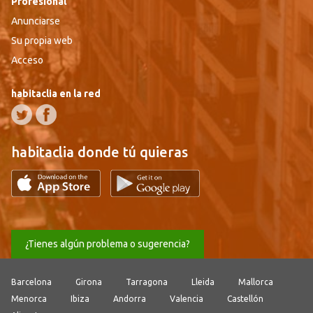
Profesional
Anunciarse
Su propia web
Acceso
habitaclia en la red
habitaclia donde tú quieras
¿Tienes algún problema o sugerencia?
Barcelona
Girona
Tarragona
Lleida
Mallorca
Menorca
Ibiza
Andorra
Valencia
Castellón