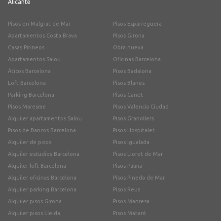
Alicante
Pisos en Malgrat de Mar
Pisos Esparreguera
Apartamentos Costa Brava
Pisos Girona
Casas Pirineos
Obra nueva
Apartamentos Salou
Oficinas Barcelona
Áticos Barcelona
Pisos Badalona
Loft Barcelona
Pisos Blanes
Parking Barcelona
Pisos Canet
Pisos Maresme
Pisos Valencia Ciudad
Alquiler apartamentos Salou
Pisos Granollers
Pisos de Bancos Barcelona
Pisos Hospitalet
Alquiler de pisos
Pisos Igualada
Alquiler estudios Barcelona
Pisos Lloret de Mar
Alquiler loft Barcelona
Pisos Palma
Alquiler oficinas Barcelona
Pisos Pineda de Mar
Alquiler parking Barcelona
Pisos Reus
Alquiler pisos Girona
Pisos Manresa
Alquiler pisos Lleida
Pisos Mataró