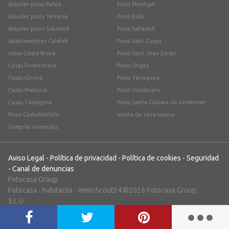
Alquiler pisos Palma
Pisos Montgat
Alquiler pisos Terrassa
Pisos Rubí
Alquiler pisos Sabadell
Pisos Sabadell
Apartamentos Calafell
Pisos Sant Cugat
casas Costa Brava
Pisos Sant Joan Despí
Casas Formentera
Pisos Sitges
Casas Girona
Pisos Tarragona
Casas Mallorca
Pisos Viladecans
Casas Tarragona
Pisos Santa Coloma de Gramenet
Pisos Castelldefels
Venta de obra nueva
Comprar viviendas
Aviso Legal
-
Política de privacidad
-
Política de cookies
-
Seguridad
-
Canal de denuncias
Fotocasa Group
Fotocasa
-
habitaclia
-
ImmoScout24
©2026 Fotocasa Group,
S.L.U.
;)