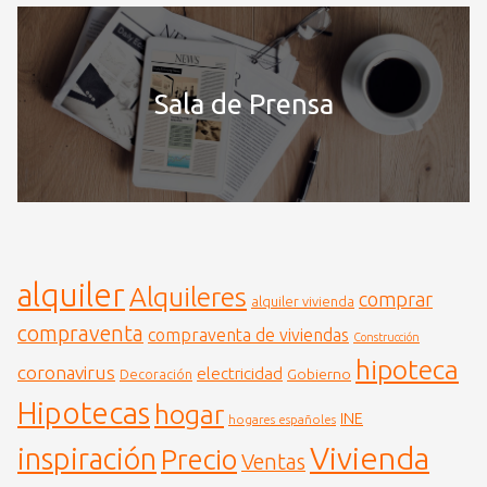
Sala de Prensa
alquiler
Alquileres
comprar
alquiler vivienda
compraventa
compraventa de viviendas
Construcción
hipoteca
coronavirus
electricidad
Gobierno
Decoración
Hipotecas
hogar
INE
hogares españoles
Vivienda
inspiración
Precio
Ventas