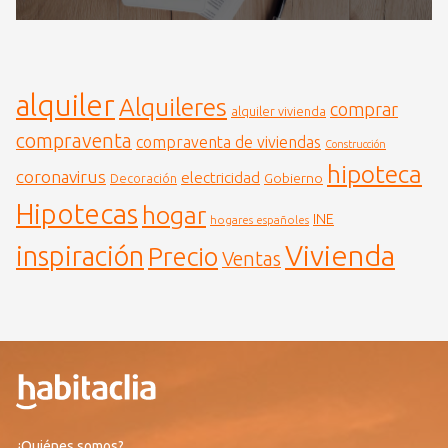
alquiler
Alquileres
comprar
alquiler vivienda
compraventa
compraventa de viviendas
Construcción
hipoteca
coronavirus
electricidad
Gobierno
Decoración
Hipotecas
hogar
INE
hogares españoles
Vivienda
inspiración
Precio
Ventas
¿Quiénes somos?