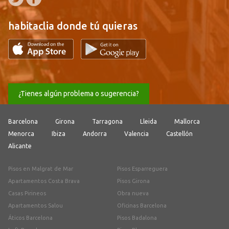
habitaclia donde tú quieras
¿Tienes algún problema o sugerencia?
Barcelona
Girona
Tarragona
Lleida
Mallorca
Menorca
Ibiza
Andorra
Valencia
Castellón
Alicante
Pisos en Malgrat de Mar
Pisos Esparreguera
Apartamentos Costa Brava
Pisos Girona
Casas Pirineos
Obra nueva
Apartamentos Salou
Oficinas Barcelona
Áticos Barcelona
Pisos Badalona