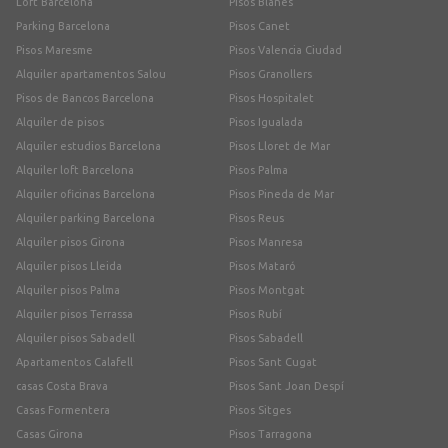
Loft Barcelona
Pisos Blanes
Parking Barcelona
Pisos Canet
Pisos Maresme
Pisos Valencia Ciudad
Alquiler apartamentos Salou
Pisos Granollers
Pisos de Bancos Barcelona
Pisos Hospitalet
Alquiler de pisos
Pisos Igualada
Alquiler estudios Barcelona
Pisos Lloret de Mar
Alquiler loft Barcelona
Pisos Palma
Alquiler oficinas Barcelona
Pisos Pineda de Mar
Alquiler parking Barcelona
Pisos Reus
Alquiler pisos Girona
Pisos Manresa
Alquiler pisos Lleida
Pisos Mataró
Alquiler pisos Palma
Pisos Montgat
Alquiler pisos Terrassa
Pisos Rubí
Alquiler pisos Sabadell
Pisos Sabadell
Apartamentos Calafell
Pisos Sant Cugat
casas Costa Brava
Pisos Sant Joan Despí
Casas Formentera
Pisos Sitges
Casas Girona
Pisos Tarragona