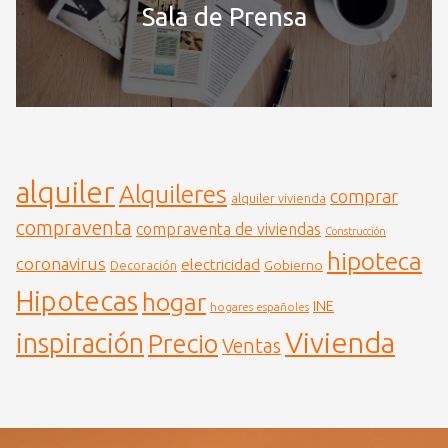
Sala de Prensa
alquiler
Alquileres
comprar
alquiler vivienda
compraventa
compraventa de viviendas
Construcción
hipoteca
coronavirus
electricidad
Gobierno
Decoración
Hipotecas
hogar
INE
hogares españoles
Vivienda
inspiración
Precio
Ventas