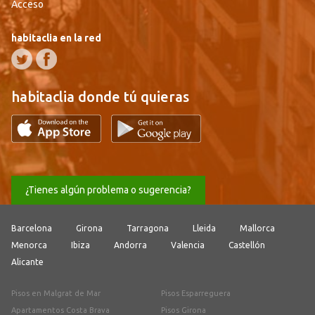
Acceso
habitaclia en la red
habitaclia donde tú quieras
¿Tienes algún problema o sugerencia?
Barcelona
Girona
Tarragona
Lleida
Mallorca
Menorca
Ibiza
Andorra
Valencia
Castellón
Alicante
Pisos en Malgrat de Mar
Pisos Esparreguera
Apartamentos Costa Brava
Pisos Girona