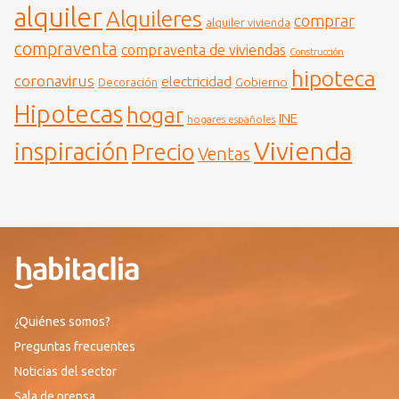
alquiler
Alquileres
comprar
alquiler vivienda
compraventa
compraventa de viviendas
Construcción
hipoteca
coronavirus
electricidad
Gobierno
Decoración
Hipotecas
hogar
INE
hogares españoles
Vivienda
inspiración
Precio
Ventas
¿Quiénes somos?
Preguntas frecuentes
Noticias del sector
Sala de prensa