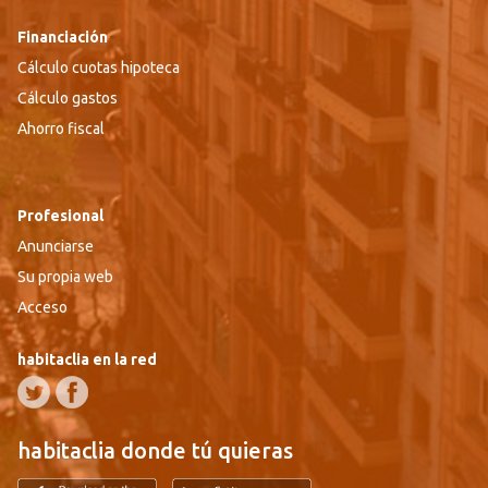
Financiación
Cálculo cuotas hipoteca
Cálculo gastos
Ahorro fiscal
Profesional
Anunciarse
Su propia web
Acceso
habitaclia en la red
habitaclia donde tú quieras