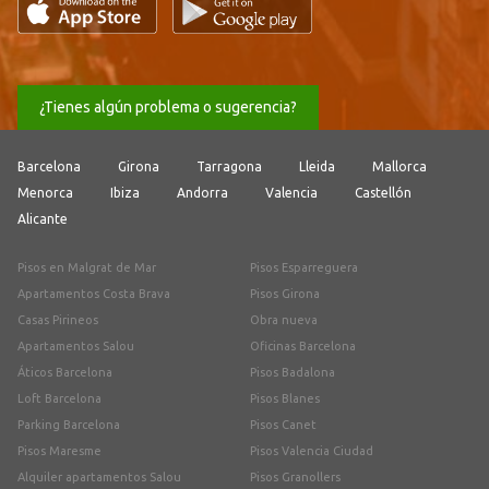
¿Tienes algún problema o sugerencia?
Barcelona
Girona
Tarragona
Lleida
Mallorca
Menorca
Ibiza
Andorra
Valencia
Castellón
Alicante
Pisos en Malgrat de Mar
Pisos Esparreguera
Apartamentos Costa Brava
Pisos Girona
Casas Pirineos
Obra nueva
Apartamentos Salou
Oficinas Barcelona
Áticos Barcelona
Pisos Badalona
Loft Barcelona
Pisos Blanes
Parking Barcelona
Pisos Canet
Pisos Maresme
Pisos Valencia Ciudad
Alquiler apartamentos Salou
Pisos Granollers