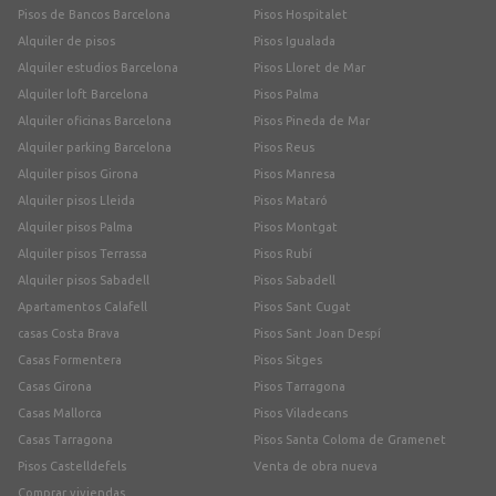
Pisos de Bancos Barcelona
Pisos Hospitalet
Alquiler de pisos
Pisos Igualada
Alquiler estudios Barcelona
Pisos Lloret de Mar
Alquiler loft Barcelona
Pisos Palma
Alquiler oficinas Barcelona
Pisos Pineda de Mar
Alquiler parking Barcelona
Pisos Reus
Alquiler pisos Girona
Pisos Manresa
Alquiler pisos Lleida
Pisos Mataró
Alquiler pisos Palma
Pisos Montgat
Alquiler pisos Terrassa
Pisos Rubí
Alquiler pisos Sabadell
Pisos Sabadell
Apartamentos Calafell
Pisos Sant Cugat
casas Costa Brava
Pisos Sant Joan Despí
Casas Formentera
Pisos Sitges
Casas Girona
Pisos Tarragona
Casas Mallorca
Pisos Viladecans
Casas Tarragona
Pisos Santa Coloma de Gramenet
Pisos Castelldefels
Venta de obra nueva
Comprar viviendas