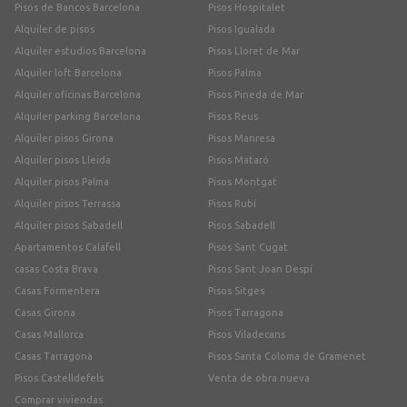
Pisos de Bancos Barcelona
Pisos Hospitalet
Alquiler de pisos
Pisos Igualada
Alquiler estudios Barcelona
Pisos Lloret de Mar
Alquiler loft Barcelona
Pisos Palma
Alquiler oficinas Barcelona
Pisos Pineda de Mar
Alquiler parking Barcelona
Pisos Reus
Alquiler pisos Girona
Pisos Manresa
Alquiler pisos Lleida
Pisos Mataró
Alquiler pisos Palma
Pisos Montgat
Alquiler pisos Terrassa
Pisos Rubí
Alquiler pisos Sabadell
Pisos Sabadell
Apartamentos Calafell
Pisos Sant Cugat
casas Costa Brava
Pisos Sant Joan Despí
Casas Formentera
Pisos Sitges
Casas Girona
Pisos Tarragona
Casas Mallorca
Pisos Viladecans
Casas Tarragona
Pisos Santa Coloma de Gramenet
Pisos Castelldefels
Venta de obra nueva
Comprar viviendas