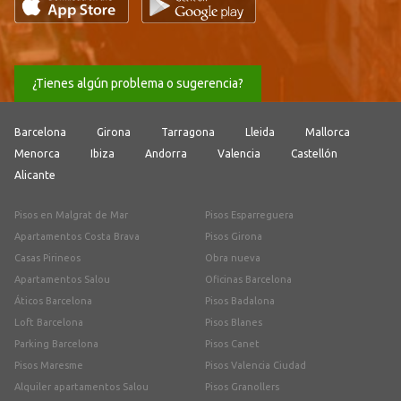
¿Tienes algún problema o sugerencia?
Barcelona
Girona
Tarragona
Lleida
Mallorca
Menorca
Ibiza
Andorra
Valencia
Castellón
Alicante
Pisos en Malgrat de Mar
Pisos Esparreguera
Apartamentos Costa Brava
Pisos Girona
Casas Pirineos
Obra nueva
Apartamentos Salou
Oficinas Barcelona
Áticos Barcelona
Pisos Badalona
Loft Barcelona
Pisos Blanes
Parking Barcelona
Pisos Canet
Pisos Maresme
Pisos Valencia Ciudad
Alquiler apartamentos Salou
Pisos Granollers