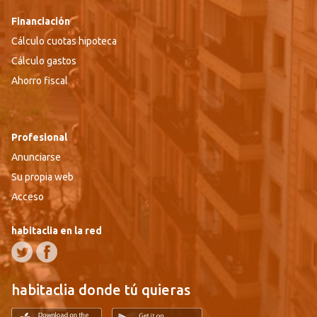
Financiación
Cálculo cuotas hipoteca
Cálculo gastos
Ahorro fiscal
Profesional
Anunciarse
Su propia web
Acceso
habitaclia en la red
habitaclia donde tú quieras