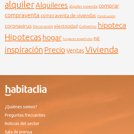
alquiler
Alquileres
comprar
alquiler vivienda
compraventa
compraventa de viviendas
Construcción
hipoteca
coronavirus
electricidad
Gobierno
Decoración
Hipotecas
hogar
INE
hogares españoles
Vivienda
inspiración
Precio
Ventas
¿Quiénes somos?
Preguntas frecuentes
Noticias del sector
Sala de prensa