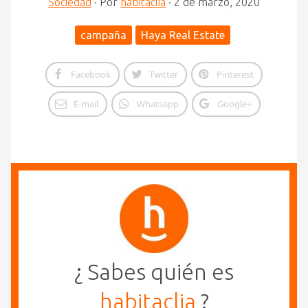
Sociedad
·
Por
habitaclia
·
2 de marzo, 2020
campaña
Haya Real Estate
Facebook
Twitter
Pinterest
E-mail
Whatsapp
Google+
¿ Sabes quién es
habitaclia
?