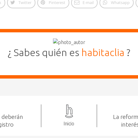
k
Twitter
Pinterest
E-mail
Whatsapp
¿ Sabes quién es
habitaclia
?
co deberán
La reform
Inicio
gistro
interé