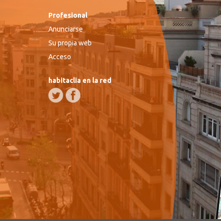
Profesional
Anunciarse
Su propia web
Acceso
habitaclia en la red