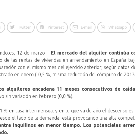
k
Twitter
Pinterest
E-mail
Whatsapp
ndo.es, 12 de marzo –
El mercado del alquiler continúa c
o de las rentas de viviendas en arrendamiento en España ba
ración con el mismo mes del ejercicio anterior, según datos del
istrado en enero (-0,5 %, misma reducción del cómputo de 2013
los alquileres encadena 11 meses consecutivos de caída
o sin variación en febrero (0,0 %).
1 % en tasa intermensual y en lo que va de año el descenso es
esde el lado de la demanda, está provocando una alta compete
entra inquilinos en menor tiempo.
Los potenciales arre
ado.