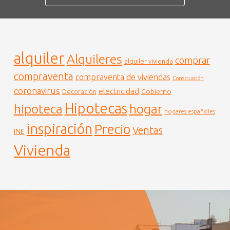
alquiler
Alquileres
comprar
alquiler vivienda
compraventa
compraventa de viviendas
Construcción
coronavirus
electricidad
Gobierno
Decoración
Hipotecas
hogar
hipoteca
hogares españoles
inspiración
Precio
Ventas
INE
Vivienda