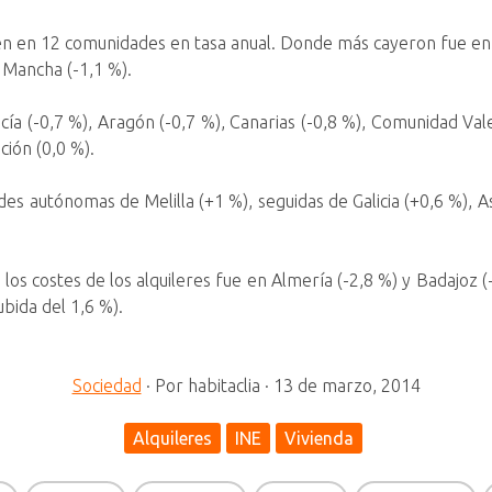
den en 12 comunidades en tasa anual. Donde más cayeron fue en La
a Mancha (-1,1 %).
ía (-0,7 %), Aragón (-0,7 %), Canarias (-0,8 %), Comunidad Vale
ción (0,0 %).
des autónomas de Melilla (+1 %), seguidas de Galicia (+0,6 %), A
 los costes de los alquileres fue en Almería (-2,8 %) y Badajo
bida del 1,6 %).
Sociedad
·
Por
habitaclia
·
13 de marzo, 2014
Alquileres
INE
Vivienda