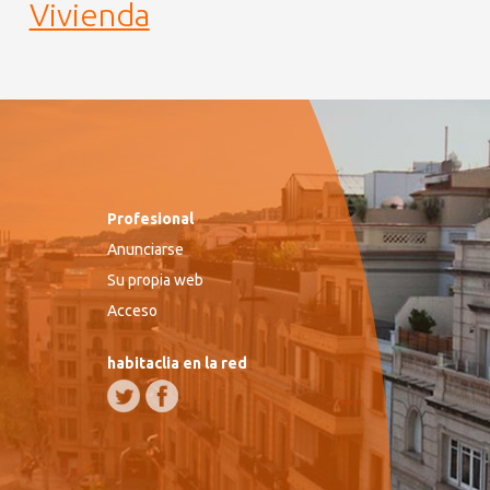
Vivienda
Profesional
Anunciarse
Su propia web
Acceso
habitaclia en la red