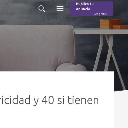
Publica tu
anuncio
Buscar
Menú
¡es gratis!
Burger
icidad y 40 si tienen