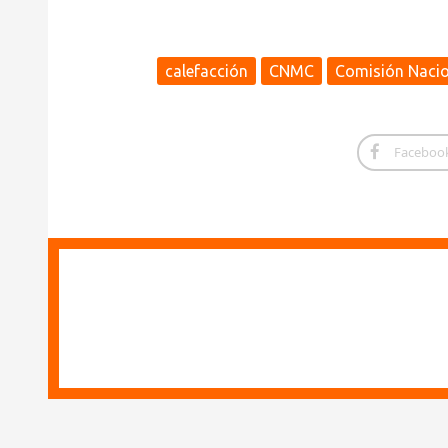
calefacción
CNMC
Comisión Nacio
Faceboo