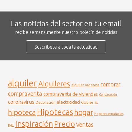
Las noticias del sector en tu email
recibe semanalmente nuestro boletín de noticias
Suscríbete a toda la actualidad
alquiler
Alquileres
comprar
alquiler vivienda
compraventa
compraventa de viviendas
Construcción
coronavirus
electricidad
Gobierno
Decoración
Hipotecas
hogar
hipoteca
hogares españoles
inspiración
Precio
Ventas
INE