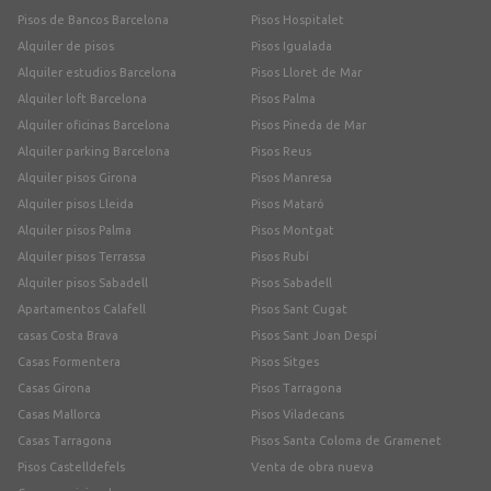
Pisos de Bancos Barcelona
Pisos Hospitalet
Alquiler de pisos
Pisos Igualada
Alquiler estudios Barcelona
Pisos Lloret de Mar
Alquiler loft Barcelona
Pisos Palma
Alquiler oficinas Barcelona
Pisos Pineda de Mar
Alquiler parking Barcelona
Pisos Reus
Alquiler pisos Girona
Pisos Manresa
Alquiler pisos Lleida
Pisos Mataró
Alquiler pisos Palma
Pisos Montgat
Alquiler pisos Terrassa
Pisos Rubí
Alquiler pisos Sabadell
Pisos Sabadell
Apartamentos Calafell
Pisos Sant Cugat
casas Costa Brava
Pisos Sant Joan Despí
Casas Formentera
Pisos Sitges
Casas Girona
Pisos Tarragona
Casas Mallorca
Pisos Viladecans
Casas Tarragona
Pisos Santa Coloma de Gramenet
Pisos Castelldefels
Venta de obra nueva