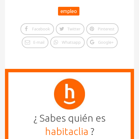
empleo
Facebook
Twitter
Pinterest
E-mail
Whatsapp
Google+
¿ Sabes quién es
habitaclia
?