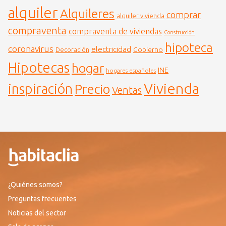
alquiler
Alquileres
comprar
alquiler vivienda
compraventa
compraventa de viviendas
Construcción
hipoteca
coronavirus
electricidad
Gobierno
Decoración
Hipotecas
hogar
INE
hogares españoles
Vivienda
inspiración
Precio
Ventas
¿Quiénes somos?
Preguntas frecuentes
Noticias del sector