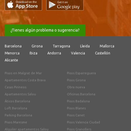
¿Tienes algún problema o sugerencia?
Barcelona
Girona
Tarragona
Lleida
Mallorca
Menorca
Ibiza
Andorra
Valencia
Castellón
Alicante
Pisos en Malgrat de Mar
Pisos Esparreguera
Apartamentos Costa Brava
Pisos Girona
Casas Pirineos
Obra nueva
Apartamentos Salou
Oficinas Barcelona
Áticos Barcelona
Pisos Badalona
Loft Barcelona
Pisos Blanes
Parking Barcelona
Pisos Canet
Pisos Maresme
Pisos Valencia Ciudad
Alquiler apartamentos Salou
Pisos Granollers