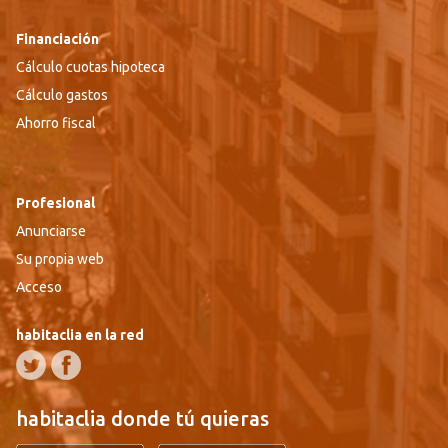
Financiación
Cálculo cuotas hipoteca
Cálculo gastos
Ahorro fiscal
Profesional
Anunciarse
Su propia web
Acceso
habitaclia en la red
habitaclia donde tú quieras