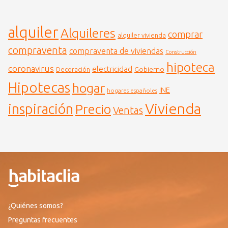
alquiler
Alquileres
comprar
alquiler vivienda
compraventa
compraventa de viviendas
Construcción
hipoteca
coronavirus
electricidad
Gobierno
Decoración
Hipotecas
hogar
INE
hogares españoles
Vivienda
inspiración
Precio
Ventas
¿Quiénes somos?
Preguntas frecuentes