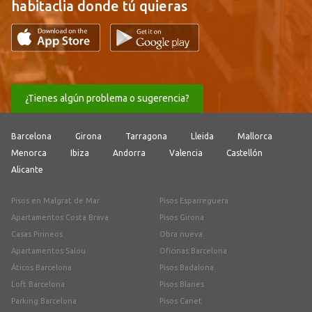
habitaclia donde tú quieras
¿Tienes algún problema o sugerencia?
Barcelona
Girona
Tarragona
Lleida
Mallorca
Menorca
Ibiza
Andorra
Valencia
Castellón
Alicante
Pisos en Malgrat de Mar
Pisos Esparreguera
Apartamentos Costa Brava
Pisos Girona
Casas Pirineos
Obra nueva
Apartamentos Salou
Oficinas Barcelona
Áticos Barcelona
Pisos Badalona
Loft Barcelona
Pisos Blanes
Parking Barcelona
Pisos Canet