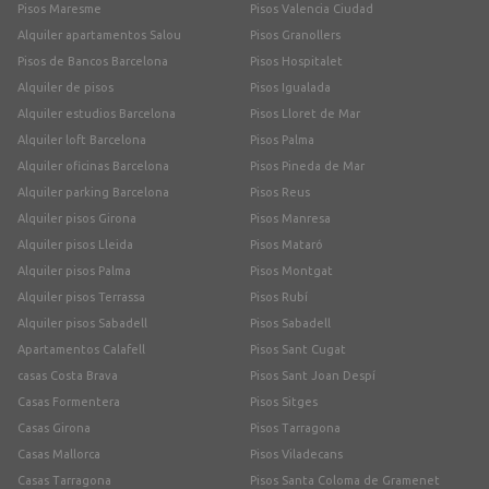
Pisos Maresme
Pisos Valencia Ciudad
Alquiler apartamentos Salou
Pisos Granollers
Pisos de Bancos Barcelona
Pisos Hospitalet
Alquiler de pisos
Pisos Igualada
Alquiler estudios Barcelona
Pisos Lloret de Mar
Alquiler loft Barcelona
Pisos Palma
Alquiler oficinas Barcelona
Pisos Pineda de Mar
Alquiler parking Barcelona
Pisos Reus
Alquiler pisos Girona
Pisos Manresa
Alquiler pisos Lleida
Pisos Mataró
Alquiler pisos Palma
Pisos Montgat
Alquiler pisos Terrassa
Pisos Rubí
Alquiler pisos Sabadell
Pisos Sabadell
Apartamentos Calafell
Pisos Sant Cugat
casas Costa Brava
Pisos Sant Joan Despí
Casas Formentera
Pisos Sitges
Casas Girona
Pisos Tarragona
Casas Mallorca
Pisos Viladecans
Casas Tarragona
Pisos Santa Coloma de Gramenet