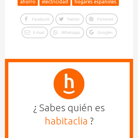
ahorro
electricidad
hogares españoles
Facebook
Twitter
Pinterest
E-mail
Whatsapp
Google+
¿ Sabes quién es
habitaclia
?