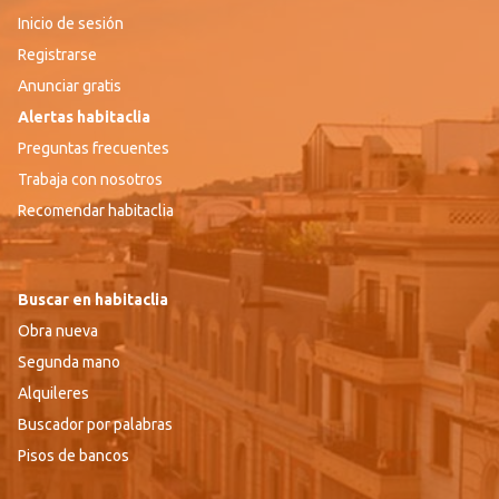
Inicio de sesión
Registrarse
Anunciar gratis
Alertas habitaclia
Preguntas frecuentes
Trabaja con nosotros
Recomendar habitaclia
Buscar en habitaclia
Obra nueva
Segunda mano
Alquileres
Buscador por palabras
Pisos de bancos