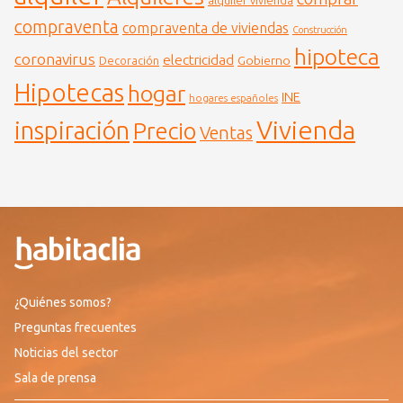
alquiler vivienda
compraventa
compraventa de viviendas
Construcción
hipoteca
coronavirus
electricidad
Gobierno
Decoración
Hipotecas
hogar
INE
hogares españoles
Vivienda
inspiración
Precio
Ventas
¿Quiénes somos?
Preguntas frecuentes
Noticias del sector
Sala de prensa