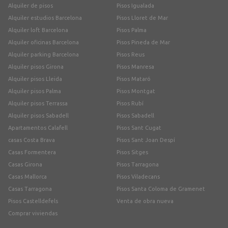
Alquiler de pisos
Pisos Igualada
Alquiler estudios Barcelona
Pisos Lloret de Mar
Alquiler loft Barcelona
Pisos Palma
Alquiler oficinas Barcelona
Pisos Pineda de Mar
Alquiler parking Barcelona
Pisos Reus
Alquiler pisos Girona
Pisos Manresa
Alquiler pisos Lleida
Pisos Mataró
Alquiler pisos Palma
Pisos Montgat
Alquiler pisos Terrassa
Pisos Rubí
Alquiler pisos Sabadell
Pisos Sabadell
Apartamentos Calafell
Pisos Sant Cugat
casas Costa Brava
Pisos Sant Joan Despí
Casas Formentera
Pisos Sitges
Casas Girona
Pisos Tarragona
Casas Mallorca
Pisos Viladecans
Casas Tarragona
Pisos Santa Coloma de Gramenet
Pisos Castelldefels
Venta de obra nueva
Comprar viviendas