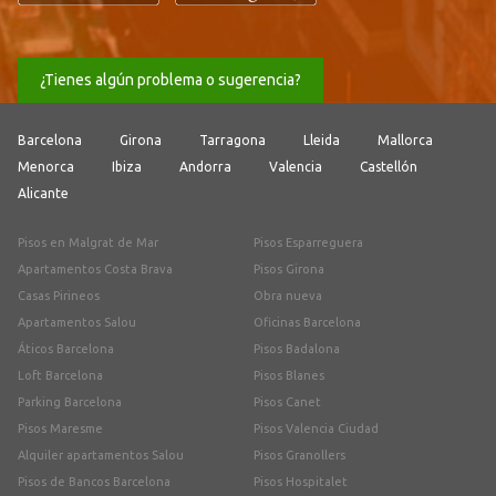
¿Tienes algún problema o sugerencia?
Barcelona
Girona
Tarragona
Lleida
Mallorca
Menorca
Ibiza
Andorra
Valencia
Castellón
Alicante
Pisos en Malgrat de Mar
Pisos Esparreguera
Apartamentos Costa Brava
Pisos Girona
Casas Pirineos
Obra nueva
Apartamentos Salou
Oficinas Barcelona
Áticos Barcelona
Pisos Badalona
Loft Barcelona
Pisos Blanes
Parking Barcelona
Pisos Canet
Pisos Maresme
Pisos Valencia Ciudad
Alquiler apartamentos Salou
Pisos Granollers
Pisos de Bancos Barcelona
Pisos Hospitalet