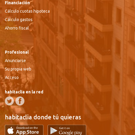
Financiación
Cálculo cuotas hipoteca
Cálculo gastos
Ahorro fiscal
Profesional
Anunciarse
Su propia web
Acceso
habitaclia en la red
habitaclia donde tú quieras