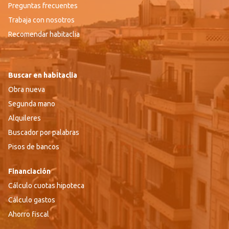
Preguntas frecuentes
Trabaja con nosotros
Recomendar habitaclia
Buscar en habitaclia
Obra nueva
Segunda mano
Alquileres
Buscador por palabras
Pisos de bancos
Financiación
Cálculo cuotas hipoteca
Cálculo gastos
Ahorro fiscal