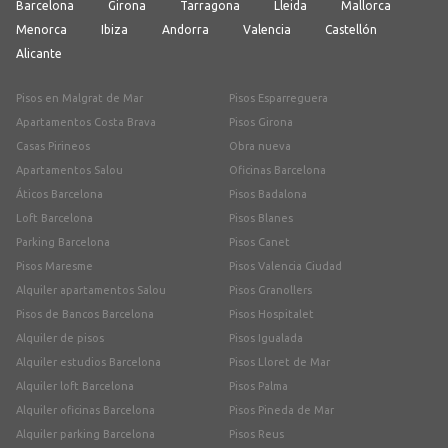
Barcelona
Girona
Tarragona
Lleida
Mallorca
Menorca
Ibiza
Andorra
Valencia
Castellón
Alicante
Pisos en Malgrat de Mar
Pisos Esparreguera
Apartamentos Costa Brava
Pisos Girona
Casas Pirineos
Obra nueva
Apartamentos Salou
Oficinas Barcelona
Áticos Barcelona
Pisos Badalona
Loft Barcelona
Pisos Blanes
Parking Barcelona
Pisos Canet
Pisos Maresme
Pisos Valencia Ciudad
Alquiler apartamentos Salou
Pisos Granollers
Pisos de Bancos Barcelona
Pisos Hospitalet
Alquiler de pisos
Pisos Igualada
Alquiler estudios Barcelona
Pisos Lloret de Mar
Alquiler loft Barcelona
Pisos Palma
Alquiler oficinas Barcelona
Pisos Pineda de Mar
Alquiler parking Barcelona
Pisos Reus