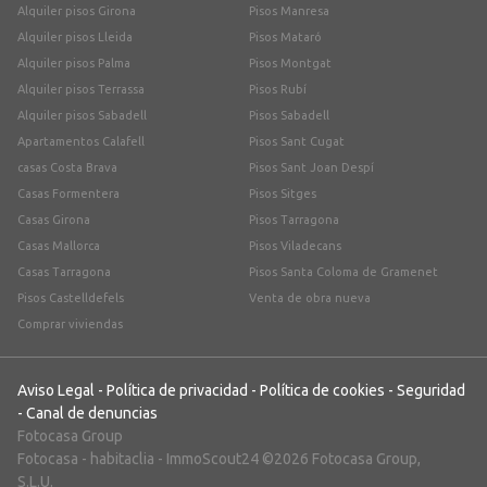
Alquiler pisos Girona
Pisos Manresa
Alquiler pisos Lleida
Pisos Mataró
Alquiler pisos Palma
Pisos Montgat
Alquiler pisos Terrassa
Pisos Rubí
Alquiler pisos Sabadell
Pisos Sabadell
Apartamentos Calafell
Pisos Sant Cugat
casas Costa Brava
Pisos Sant Joan Despí
Casas Formentera
Pisos Sitges
Casas Girona
Pisos Tarragona
Casas Mallorca
Pisos Viladecans
Casas Tarragona
Pisos Santa Coloma de Gramenet
Pisos Castelldefels
Venta de obra nueva
Comprar viviendas
Aviso Legal
-
Política de privacidad
-
Política de cookies
-
Seguridad
-
Canal de denuncias
Fotocasa Group
Fotocasa
-
habitaclia
-
ImmoScout24
©2026 Fotocasa Group,
S.L.U.