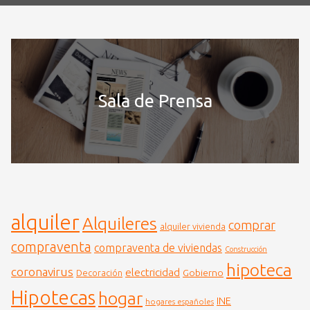
Sala de Prensa
alquiler
Alquileres
comprar
alquiler vivienda
compraventa
compraventa de viviendas
Construcción
hipoteca
coronavirus
electricidad
Gobierno
Decoración
Hipotecas
hogar
INE
hogares españoles