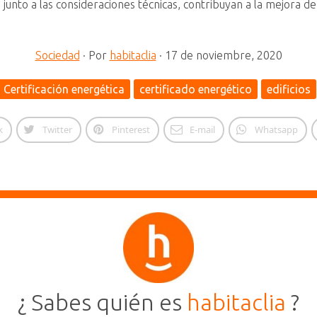
unto a las consideraciones técnicas, contribuyan a la mejora de l
Sociedad
·
Por
habitaclia
·
17 de noviembre, 2020
Certificación energética
certificado energético
edificios
k
Twitter
Pinterest
E-mail
Whatsapp
¿ Sabes quién es
habitaclia
?