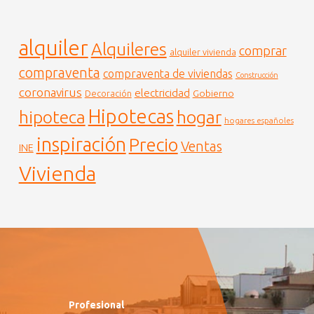
alquiler
Alquileres
comprar
alquiler vivienda
compraventa
compraventa de viviendas
Construcción
coronavirus
electricidad
Gobierno
Decoración
Hipotecas
hogar
hipoteca
hogares españoles
inspiración
Precio
Ventas
INE
Vivienda
Profesional