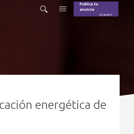
Publica tu
anuncio
Buscar
Menú
¡es gratis!
Burger
ficación energética de