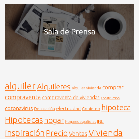
Sala de Prensa
alquiler
Alquileres
comprar
alquiler vivienda
compraventa
compraventa de viviendas
Construcción
hipoteca
coronavirus
electricidad
Gobierno
Decoración
Hipotecas
hogar
INE
hogares españoles
Vivienda
inspiración
Precio
Ventas