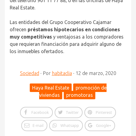
del teléfono 901 11 77 88; o en las oficinas de Haya
Real Estate.
Las entidades del Grupo Cooperativo Cajamar
ofrecen
préstamos hipotecarios en condiciones
muy competitivas
y ventajosas a los compradores
que requieran financiación para adquirir alguno de
los inmuebles ofertados.
Sociedad
·
Por
habitaclia
·
12 de marzo, 2020
Haya Real Estate
promoción de
viviendas
promotoras
Facebook
Twitter
Pinterest
E-mail
Whatsapp
Google+