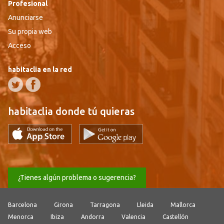
Profesional
Anunciarse
Su propia web
Acceso
habitaclia en la red
habitaclia donde tú quieras
¿Tienes algún problema o sugerencia?
Barcelona
Girona
Tarragona
Lleida
Mallorca
Menorca
Ibiza
Andorra
Valencia
Castellón