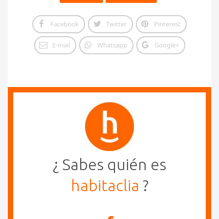
Facebook
Twitter
Pinterest
E-mail
Whatsapp
Google+
¿ Sabes quién es
habitaclia
?