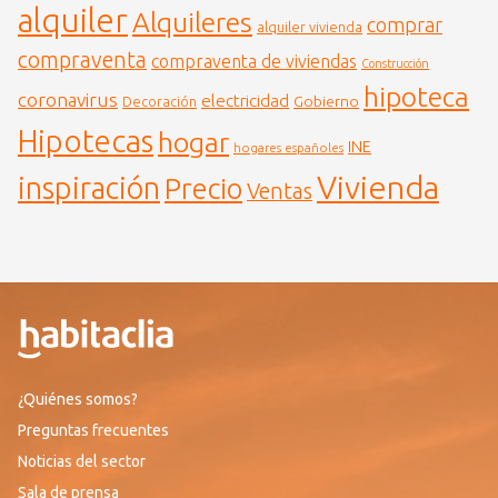
alquiler
Alquileres
comprar
alquiler vivienda
compraventa
compraventa de viviendas
Construcción
hipoteca
coronavirus
electricidad
Gobierno
Decoración
Hipotecas
hogar
INE
hogares españoles
Vivienda
inspiración
Precio
Ventas
¿Quiénes somos?
Preguntas frecuentes
Noticias del sector
Sala de prensa