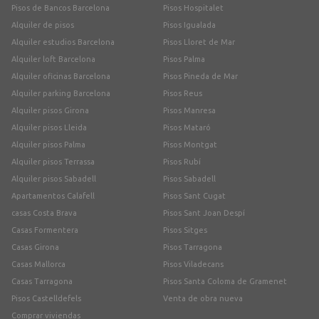
Pisos de Bancos Barcelona
Pisos Hospitalet
Alquiler de pisos
Pisos Igualada
Alquiler estudios Barcelona
Pisos Lloret de Mar
Alquiler loft Barcelona
Pisos Palma
Alquiler oficinas Barcelona
Pisos Pineda de Mar
Alquiler parking Barcelona
Pisos Reus
Alquiler pisos Girona
Pisos Manresa
Alquiler pisos Lleida
Pisos Mataró
Alquiler pisos Palma
Pisos Montgat
Alquiler pisos Terrassa
Pisos Rubí
Alquiler pisos Sabadell
Pisos Sabadell
Apartamentos Calafell
Pisos Sant Cugat
casas Costa Brava
Pisos Sant Joan Despí
Casas Formentera
Pisos Sitges
Casas Girona
Pisos Tarragona
Casas Mallorca
Pisos Viladecans
Casas Tarragona
Pisos Santa Coloma de Gramenet
Pisos Castelldefels
Venta de obra nueva
Comprar viviendas