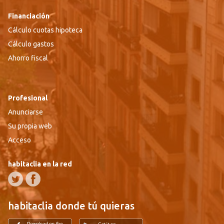
Financiación
Cálculo cuotas hipoteca
Cálculo gastos
Ahorro fiscal
Profesional
Anunciarse
Su propia web
Acceso
habitaclia en la red
habitaclia donde tú quieras