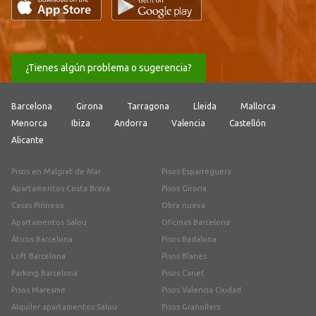
¿Tienes algún problema o sugerencia?
Barcelona
Girona
Tarragona
Lleida
Mallorca
Menorca
Ibiza
Andorra
Valencia
Castellón
Alicante
Pisos en Malgrat de Mar
Pisos Esparreguera
Apartamentos Costa Brava
Pisos Girona
Casas Pirineos
Obra nueva
Apartamentos Salou
Oficinas Barcelona
Áticos Barcelona
Pisos Badalona
Loft Barcelona
Pisos Blanes
Parking Barcelona
Pisos Canet
Pisos Maresme
Pisos Valencia Ciudad
Alquiler apartamentos Salou
Pisos Granollers