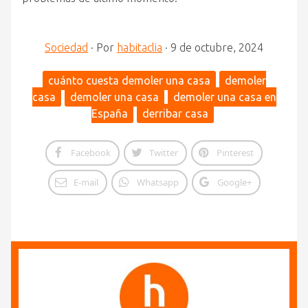
Sociedad
·
Por
habitaclia
·
9 de octubre, 2024
cuánto cuesta demoler una casa
demoler
casa
demoler una casa
demoler una casa en
España
derribar casa
Facebook
Twitter
Pinterest
E-mail
Whatsapp
Google+