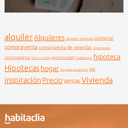
alquiler
Alquileres
comprar
alquiler vivienda
compraventa
compraventa de viviendas
Construcción
hipoteca
coronavirus
electricidad
Gobierno
Decoración
Hipotecas
hogar
INE
hogares españoles
Vivienda
inspiración
Precio
Ventas