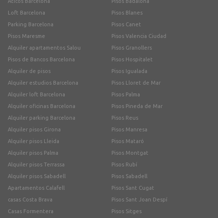
Áticos Barcelona
Pisos Badalona
Loft Barcelona
Pisos Blanes
Parking Barcelona
Pisos Canet
Pisos Maresme
Pisos Valencia Ciudad
Alquiler apartamentos Salou
Pisos Granollers
Pisos de Bancos Barcelona
Pisos Hospitalet
Alquiler de pisos
Pisos Igualada
Alquiler estudios Barcelona
Pisos Lloret de Mar
Alquiler loft Barcelona
Pisos Palma
Alquiler oficinas Barcelona
Pisos Pineda de Mar
Alquiler parking Barcelona
Pisos Reus
Alquiler pisos Girona
Pisos Manresa
Alquiler pisos Lleida
Pisos Mataró
Alquiler pisos Palma
Pisos Montgat
Alquiler pisos Terrassa
Pisos Rubí
Alquiler pisos Sabadell
Pisos Sabadell
Apartamentos Calafell
Pisos Sant Cugat
casas Costa Brava
Pisos Sant Joan Despí
Casas Formentera
Pisos Sitges