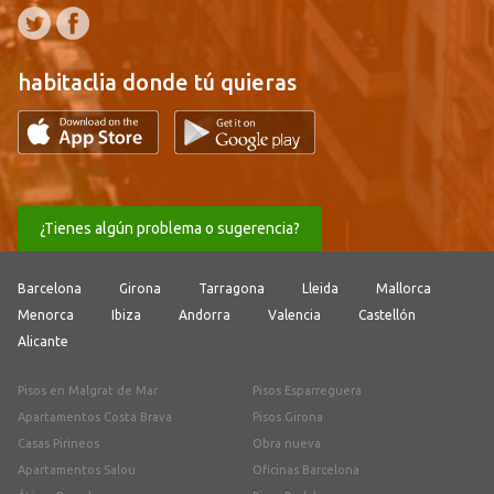
habitaclia donde tú quieras
¿Tienes algún problema o sugerencia?
Barcelona
Girona
Tarragona
Lleida
Mallorca
Menorca
Ibiza
Andorra
Valencia
Castellón
Alicante
Pisos en Malgrat de Mar
Pisos Esparreguera
Apartamentos Costa Brava
Pisos Girona
Casas Pirineos
Obra nueva
Apartamentos Salou
Oficinas Barcelona