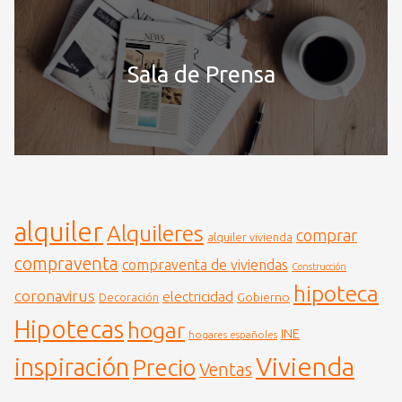
Sala de Prensa
alquiler
Alquileres
comprar
alquiler vivienda
compraventa
compraventa de viviendas
Construcción
hipoteca
coronavirus
electricidad
Gobierno
Decoración
Hipotecas
hogar
INE
hogares españoles
Vivienda
inspiración
Precio
Ventas