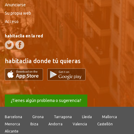
Anunciarse
Su propia web
Acceso
habitaclia en la red
habitaclia donde tú quieras
¿Tienes algún problema o sugerencia?
Barcelona
Girona
Tarragona
Lleida
Mallorca
Menorca
Ibiza
Andorra
Valencia
Castellón
Alicante