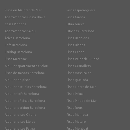
Pisos en Malgrat de Mar
Pisos Esparreguera
Apartamentos Costa Brava
Pisos Girona
Casas Pirineos
Obra nueva
Apartamentos Salou
Oficinas Barcelona
Áticos Barcelona
Pisos Badalona
Loft Barcelona
Pisos Blanes
Parking Barcelona
Pisos Canet
Pisos Maresme
Pisos Valencia Ciudad
Alquiler apartamentos Salou
Pisos Granollers
Pisos de Bancos Barcelona
Pisos Hospitalet
Alquiler de pisos
Pisos Igualada
Alquiler estudios Barcelona
Pisos Lloret de Mar
Alquiler loft Barcelona
Pisos Palma
Alquiler oficinas Barcelona
Pisos Pineda de Mar
Alquiler parking Barcelona
Pisos Reus
Alquiler pisos Girona
Pisos Manresa
Alquiler pisos Lleida
Pisos Mataró
Alquiler pisos Palma
Pisos Montgat