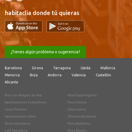
habitaclia donde tú quieras
¿Tienes algún problema o sugerencia?
Barcelona
Girona
Tarragona
Lleida
Mallorca
Menorca
Ibiza
Andorra
Valencia
Castellón
Alicante
Pisos en Malgrat de Mar
Pisos Esparreguera
Apartamentos Costa Brava
Pisos Girona
Casas Pirineos
Obra nueva
Apartamentos Salou
Oficinas Barcelona
Áticos Barcelona
Pisos Badalona
Loft Barcelona
Pisos Blanes