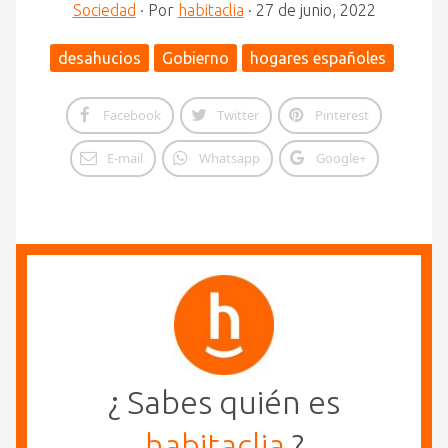
Sociedad
·
Por
habitaclia
·
27 de junio, 2022
desahucios
Gobierno
hogares españoles
Facebook
Twitter
Pinterest
E-mail
Whatsapp
Google+
¿ Sabes quién es
habitaclia
?