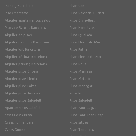
Parking Barcelona
Pisos Canet
Pisos Maresme
Pisos Valencia Ciudad
Alquiler apartamentos Salou
Pisos Granollers
Pisos de Bancos Barcelona
Pisos Hospitalet
Alquiler de pisos
Pisos Igualada
Alquiler estudios Barcelona
Pisos Lloret de Mar
Alquiler loft Barcelona
Pisos Palma
Alquiler oficinas Barcelona
Pisos Pineda de Mar
Alquiler parking Barcelona
Pisos Reus
Alquiler pisos Girona
Pisos Manresa
Alquiler pisos Lleida
Pisos Mataró
Alquiler pisos Palma
Pisos Montgat
Alquiler pisos Terrassa
Pisos Rubí
Alquiler pisos Sabadell
Pisos Sabadell
Apartamentos Calafell
Pisos Sant Cugat
casas Costa Brava
Pisos Sant Joan Despí
Casas Formentera
Pisos Sitges
Casas Girona
Pisos Tarragona