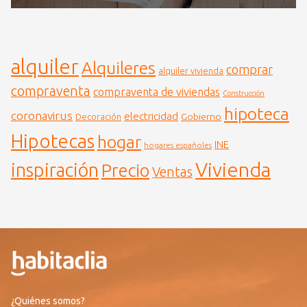
alquiler
Alquileres
comprar
alquiler vivienda
compraventa
compraventa de viviendas
Construcción
hipoteca
coronavirus
electricidad
Gobierno
Decoración
Hipotecas
hogar
INE
hogares españoles
Vivienda
inspiración
Precio
Ventas
¿Quiénes somos?