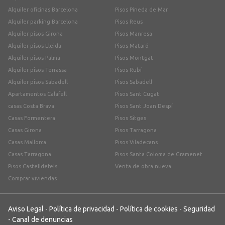
Alquiler oficinas Barcelona
Pisos Pineda de Mar
Alquiler parking Barcelona
Pisos Reus
Alquiler pisos Girona
Pisos Manresa
Alquiler pisos Lleida
Pisos Mataró
Alquiler pisos Palma
Pisos Montgat
Alquiler pisos Terrassa
Pisos Rubí
Alquiler pisos Sabadell
Pisos Sabadell
Apartamentos Calafell
Pisos Sant Cugat
casas Costa Brava
Pisos Sant Joan Despí
Casas Formentera
Pisos Sitges
Casas Girona
Pisos Tarragona
Casas Mallorca
Pisos Viladecans
Casas Tarragona
Pisos Santa Coloma de Gramenet
Pisos Castelldefels
Venta de obra nueva
Comprar viviendas
Aviso Legal
-
Política de privacidad
-
Política de cookies
-
Seguridad
-
Canal de denuncias