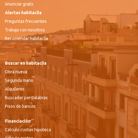
Anunciar gratis
Alertas habitaclia
Preguntas frecuentes
Trabaja con nosotros
Recomendar habitaclia
Buscar en habitaclia
Obra nueva
Segunda mano
Alquileres
Buscador por palabras
Pisos de bancos
Financiación
Cálculo cuotas hipoteca