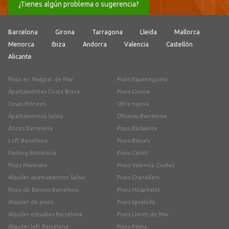
¿Tienes algún problema o sugerencia?
Barcelona
Girona
Tarragona
Lleida
Mallorca
Menorca
Ibiza
Andorra
Valencia
Castellón
Alicante
Pisos en Malgrat de Mar
Pisos Esparreguera
Apartamentos Costa Brava
Pisos Girona
Casas Pirineos
Obra nueva
Apartamentos Salou
Oficinas Barcelona
Áticos Barcelona
Pisos Badalona
Loft Barcelona
Pisos Blanes
Parking Barcelona
Pisos Canet
Pisos Maresme
Pisos Valencia Ciudad
Alquiler apartamentos Salou
Pisos Granollers
Pisos de Bancos Barcelona
Pisos Hospitalet
Alquiler de pisos
Pisos Igualada
Alquiler estudios Barcelona
Pisos Lloret de Mar
Alquiler loft Barcelona
Pisos Palma