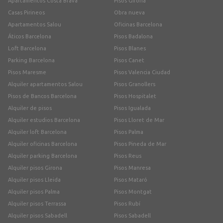
Apartamentos Costa Brava
Pisos Girona
Casas Pirineos
Obra nueva
Apartamentos Salou
Oficinas Barcelona
Áticos Barcelona
Pisos Badalona
Loft Barcelona
Pisos Blanes
Parking Barcelona
Pisos Canet
Pisos Maresme
Pisos Valencia Ciudad
Alquiler apartamentos Salou
Pisos Granollers
Pisos de Bancos Barcelona
Pisos Hospitalet
Alquiler de pisos
Pisos Igualada
Alquiler estudios Barcelona
Pisos Lloret de Mar
Alquiler loft Barcelona
Pisos Palma
Alquiler oficinas Barcelona
Pisos Pineda de Mar
Alquiler parking Barcelona
Pisos Reus
Alquiler pisos Girona
Pisos Manresa
Alquiler pisos Lleida
Pisos Mataró
Alquiler pisos Palma
Pisos Montgat
Alquiler pisos Terrassa
Pisos Rubí
Alquiler pisos Sabadell
Pisos Sabadell