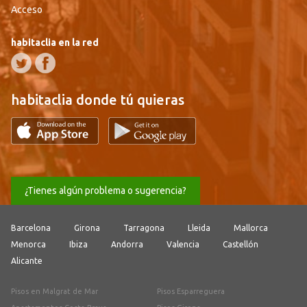
Acceso
habitaclia en la red
habitaclia donde tú quieras
¿Tienes algún problema o sugerencia?
Barcelona
Girona
Tarragona
Lleida
Mallorca
Menorca
Ibiza
Andorra
Valencia
Castellón
Alicante
Pisos en Malgrat de Mar
Pisos Esparreguera