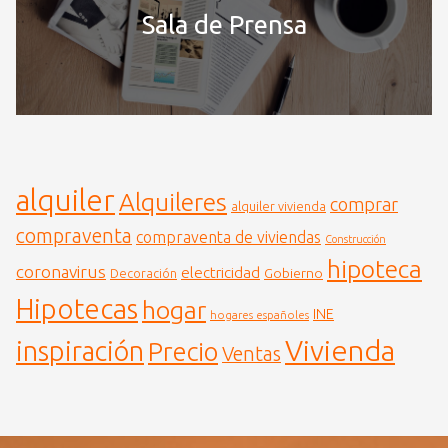
Sala de Prensa
alquiler
Alquileres
comprar
alquiler vivienda
compraventa
compraventa de viviendas
Construcción
hipoteca
coronavirus
electricidad
Gobierno
Decoración
Hipotecas
hogar
INE
hogares españoles
Vivienda
inspiración
Precio
Ventas