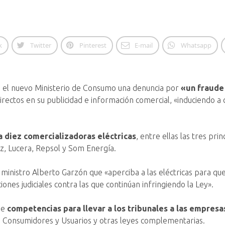
k
Twitter
Pinterest
E-mail
Whatsapp
 el nuevo Ministerio de Consumo una denuncia por
«un fraude 
irectos en su publicidad e información comercial, «induciendo a 
a diez comercializadoras eléctricas
, entre ellas las tres pri
z, Lucera, Repsol y Som Energía.
l ministro Alberto Garzón que «aperciba a las eléctricas para qu
ones judiciales contra las que continúan infringiendo la Ley».
ne
competencias para llevar a los tribunales a las empresa
s Consumidores y Usuarios y otras leyes complementarias.