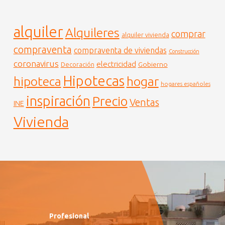
alquiler
Alquileres
comprar
alquiler vivienda
compraventa
compraventa de viviendas
Construcción
coronavirus
electricidad
Gobierno
Decoración
Hipotecas
hogar
hipoteca
hogares españoles
inspiración
Precio
Ventas
INE
Vivienda
Profesional