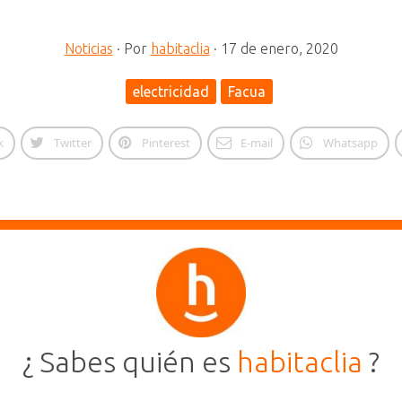
Noticias
·
Por
habitaclia
·
17 de enero, 2020
electricidad
Facua
k
Twitter
Pinterest
E-mail
Whatsapp
¿ Sabes quién es
habitaclia
?