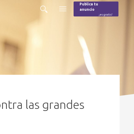
Publica tu
anuncio
Buscar
Menú
¡es gratis!
Burger
ntra las grandes