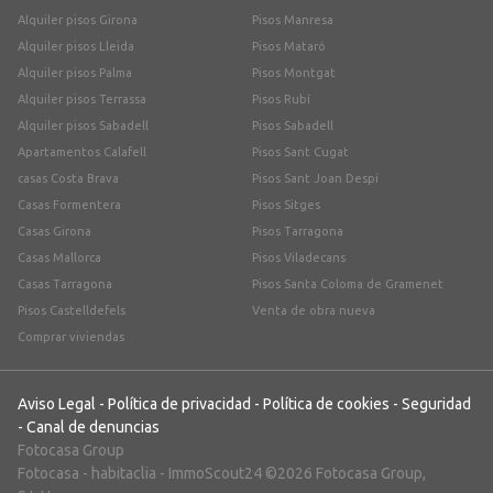
Alquiler pisos Girona
Pisos Manresa
Alquiler pisos Lleida
Pisos Mataró
Alquiler pisos Palma
Pisos Montgat
Alquiler pisos Terrassa
Pisos Rubí
Alquiler pisos Sabadell
Pisos Sabadell
Apartamentos Calafell
Pisos Sant Cugat
casas Costa Brava
Pisos Sant Joan Despí
Casas Formentera
Pisos Sitges
Casas Girona
Pisos Tarragona
Casas Mallorca
Pisos Viladecans
Casas Tarragona
Pisos Santa Coloma de Gramenet
Pisos Castelldefels
Venta de obra nueva
Comprar viviendas
Aviso Legal
-
Política de privacidad
-
Política de cookies
-
Seguridad
-
Canal de denuncias
Fotocasa Group
Fotocasa
-
habitaclia
-
ImmoScout24
©2026 Fotocasa Group,