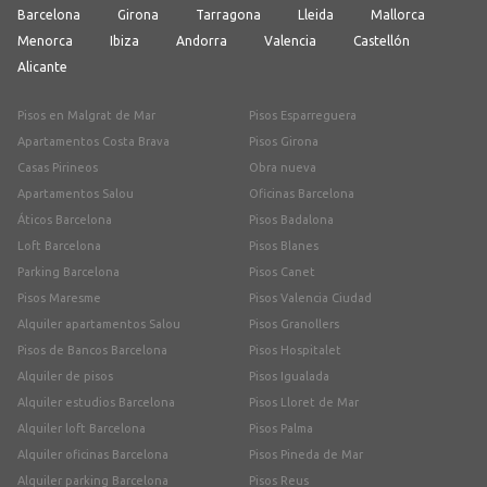
Barcelona
Girona
Tarragona
Lleida
Mallorca
Menorca
Ibiza
Andorra
Valencia
Castellón
Alicante
Pisos en Malgrat de Mar
Pisos Esparreguera
Apartamentos Costa Brava
Pisos Girona
Casas Pirineos
Obra nueva
Apartamentos Salou
Oficinas Barcelona
Áticos Barcelona
Pisos Badalona
Loft Barcelona
Pisos Blanes
Parking Barcelona
Pisos Canet
Pisos Maresme
Pisos Valencia Ciudad
Alquiler apartamentos Salou
Pisos Granollers
Pisos de Bancos Barcelona
Pisos Hospitalet
Alquiler de pisos
Pisos Igualada
Alquiler estudios Barcelona
Pisos Lloret de Mar
Alquiler loft Barcelona
Pisos Palma
Alquiler oficinas Barcelona
Pisos Pineda de Mar
Alquiler parking Barcelona
Pisos Reus