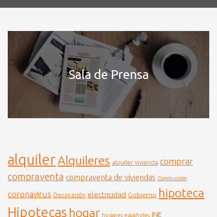
Sala de Prensa
alquiler
Alquileres
comprar
alquiler vivienda
compraventa
compraventa de viviendas
Construcción
hipoteca
coronavirus
electricidad
Gobierno
Decoración
Hipotecas
hogar
INE
hogares españoles