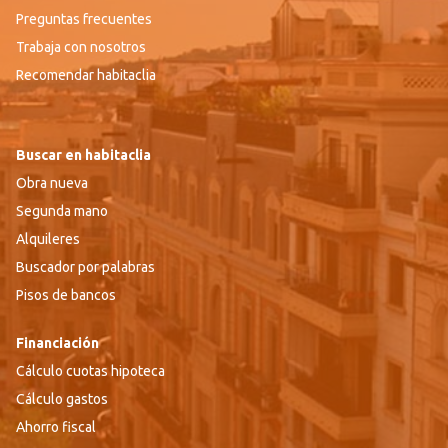
Preguntas frecuentes
Trabaja con nosotros
Recomendar habitaclia
Buscar en habitaclia
Obra nueva
Segunda mano
Alquileres
Buscador por palabras
Pisos de bancos
Financiación
Cálculo cuotas hipoteca
Cálculo gastos
Ahorro fiscal