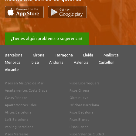
¿Tienes algún problema o sugerencia?
Barcelona
Girona
Tarragona
Lleida
Mallorca
Menorca
Ibiza
Andorra
Valencia
Castellón
Alicante
Pisos en Malgrat de Mar
Pisos Esparreguera
Apartamentos Costa Brava
Pisos Girona
Casas Pirineos
Obra nueva
Apartamentos Salou
Oficinas Barcelona
Áticos Barcelona
Pisos Badalona
Loft Barcelona
Pisos Blanes
Parking Barcelona
Pisos Canet
Pisos Maresme
Pisos Valencia Ciudad