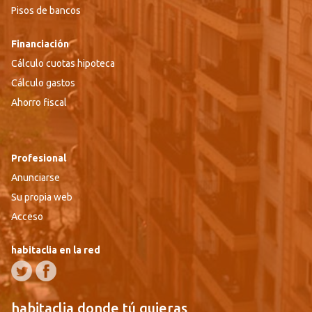
Pisos de bancos
Financiación
Cálculo cuotas hipoteca
Cálculo gastos
Ahorro fiscal
Profesional
Anunciarse
Su propia web
Acceso
habitaclia en la red
habitaclia donde tú quieras