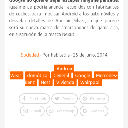
Google no quiere dejar escapar ninguna pantalla.
Igualmente podría anunciar acuerdos con fabricantes
de coches para impulsar Android a los automóviles y
desvelar detalles de Android Silver, la que parece
será su nueva marca de smartphones de gama alta,
en sustitución de la marca Nexus.
Sociedad
·
Por
habitaclia
·
25 de junio, 2014
Android
Wear
domótica
General
Google
Mercedes-
Benz
Nest
Vivienda
Whirpool
Facebook
Twitter
Pinterest
E-mail
Whatsapp
Google+