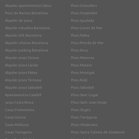
Alquiler apartamentos Salou
Pisos Granollers
Pisos de Bancos Barcelona
Pisos Hospitalet
Alquiler de pisos
Pisos Igualada
Alquiler estudios Barcelona
Pisos Lloret de Mar
Alquiler loft Barcelona
Pisos Palma
Alquiler oficinas Barcelona
Pisos Pineda de Mar
Alquiler parking Barcelona
Pisos Reus
Alquiler pisos Girona
Pisos Manresa
Alquiler pisos Lleida
Pisos Mataró
Alquiler pisos Palma
Pisos Montgat
Alquiler pisos Terrassa
Pisos Rubí
Alquiler pisos Sabadell
Pisos Sabadell
Apartamentos Calafell
Pisos Sant Cugat
casas Costa Brava
Pisos Sant Joan Despí
Casas Formentera
Pisos Sitges
Casas Girona
Pisos Tarragona
Casas Mallorca
Pisos Viladecans
Casas Tarragona
Pisos Santa Coloma de Gramenet