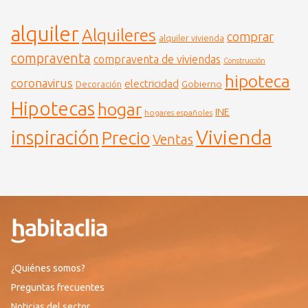
alquiler
Alquileres
comprar
alquiler vivienda
compraventa
compraventa de viviendas
Construcción
hipoteca
coronavirus
electricidad
Gobierno
Decoración
Hipotecas
hogar
INE
hogares españoles
Vivienda
inspiración
Precio
Ventas
¿Quiénes somos?
Preguntas frecuentes
Noticias del sector