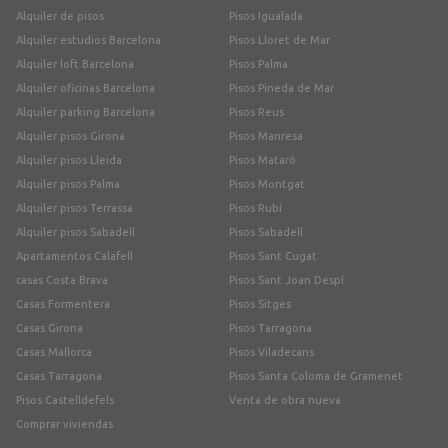
Alquiler de pisos
Pisos Igualada
Alquiler estudios Barcelona
Pisos Lloret de Mar
Alquiler loft Barcelona
Pisos Palma
Alquiler oficinas Barcelona
Pisos Pineda de Mar
Alquiler parking Barcelona
Pisos Reus
Alquiler pisos Girona
Pisos Manresa
Alquiler pisos Lleida
Pisos Mataró
Alquiler pisos Palma
Pisos Montgat
Alquiler pisos Terrassa
Pisos Rubí
Alquiler pisos Sabadell
Pisos Sabadell
Apartamentos Calafell
Pisos Sant Cugat
casas Costa Brava
Pisos Sant Joan Despí
Casas Formentera
Pisos Sitges
Casas Girona
Pisos Tarragona
Casas Mallorca
Pisos Viladecans
Casas Tarragona
Pisos Santa Coloma de Gramenet
Pisos Castelldefels
Venta de obra nueva
Comprar viviendas