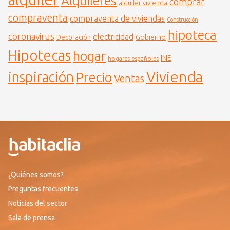
Alquileres
comprar
alquiler vivienda
compraventa
compraventa de viviendas
Construcción
hipoteca
coronavirus
electricidad
Gobierno
Decoración
Hipotecas
hogar
INE
hogares españoles
Vivienda
inspiración
Precio
Ventas
¿Quiénes somos?
Preguntas frecuentes
Noticias del sector
Sala de prensa