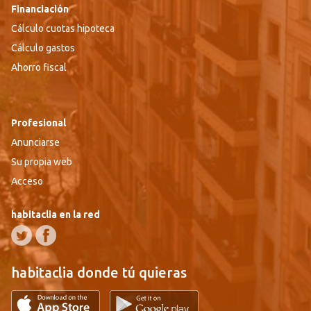
Financiación
Cálculo cuotas hipoteca
Cálculo gastos
Ahorro fiscal
Profesional
Anunciarse
Su propia web
Acceso
habitaclia en la red
habitaclia donde tú quieras