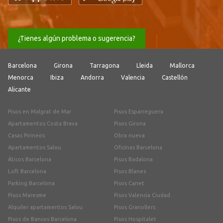
¿Tienes algún problema o sugerencia?
Barcelona
Girona
Tarragona
Lleida
Mallorca
Menorca
Ibiza
Andorra
Valencia
Castellón
Alicante
Pisos en Malgrat de Mar
Pisos Esparreguera
Apartamentos Costa Brava
Pisos Girona
Casas Pirineos
Obra nueva
Apartamentos Salou
Oficinas Barcelona
Áticos Barcelona
Pisos Badalona
Loft Barcelona
Pisos Blanes
Parking Barcelona
Pisos Canet
Pisos Maresme
Pisos Valencia Ciudad
Alquiler apartamentos Salou
Pisos Granollers
Pisos de Bancos Barcelona
Pisos Hospitalet