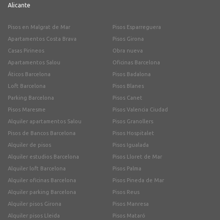
Alicante
Pisos en Malgrat de Mar
Pisos Esparreguera
Apartamentos Costa Brava
Pisos Girona
Casas Pirineos
Obra nueva
Apartamentos Salou
Oficinas Barcelona
Áticos Barcelona
Pisos Badalona
Loft Barcelona
Pisos Blanes
Parking Barcelona
Pisos Canet
Pisos Maresme
Pisos Valencia Ciudad
Alquiler apartamentos Salou
Pisos Granollers
Pisos de Bancos Barcelona
Pisos Hospitalet
Alquiler de pisos
Pisos Igualada
Alquiler estudios Barcelona
Pisos Lloret de Mar
Alquiler loft Barcelona
Pisos Palma
Alquiler oficinas Barcelona
Pisos Pineda de Mar
Alquiler parking Barcelona
Pisos Reus
Alquiler pisos Girona
Pisos Manresa
Alquiler pisos Lleida
Pisos Mataró