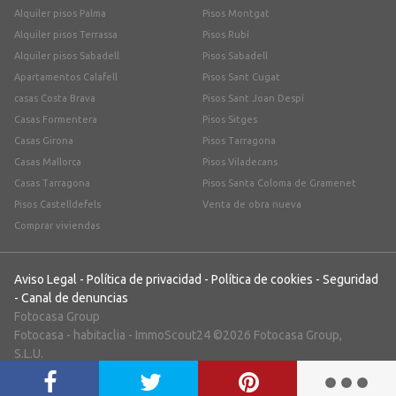
Alquiler pisos Palma
Pisos Montgat
Alquiler pisos Terrassa
Pisos Rubí
Alquiler pisos Sabadell
Pisos Sabadell
Apartamentos Calafell
Pisos Sant Cugat
casas Costa Brava
Pisos Sant Joan Despí
Casas Formentera
Pisos Sitges
Casas Girona
Pisos Tarragona
Casas Mallorca
Pisos Viladecans
Casas Tarragona
Pisos Santa Coloma de Gramenet
Pisos Castelldefels
Venta de obra nueva
Comprar viviendas
Aviso Legal
-
Política de privacidad
-
Política de cookies
-
Seguridad
-
Canal de denuncias
Fotocasa Group
Fotocasa
-
habitaclia
-
ImmoScout24
©2026 Fotocasa Group,
S.L.U.
;)