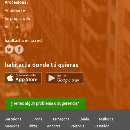
Profesional
Anunciarse
Su propia web
Acceso
habitaclia en la red
habitaclia donde tú quieras
¿Tienes algún problema o sugerencia?
Barcelona
Girona
Tarragona
Lleida
Mallorca
Menorca
Ibiza
Andorra
Valencia
Castellón