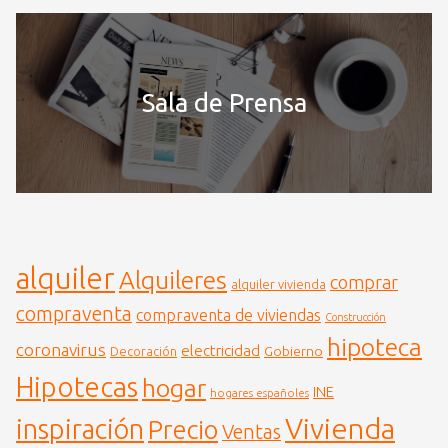
Sala de Prensa
alquiler
Alquileres
comprar
alquiler vivienda
compraventa
compraventa de viviendas
Construcción
hipoteca
coronavirus
electricidad
Gobierno
Decoración
Hipotecas
hogar
INE
hogares españoles
Vivienda
inspiración
Precio
Ventas