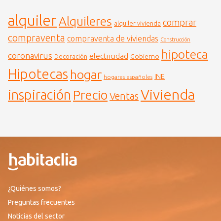
alquiler
Alquileres
comprar
alquiler vivienda
compraventa
compraventa de viviendas
Construcción
hipoteca
coronavirus
electricidad
Gobierno
Decoración
Hipotecas
hogar
INE
hogares españoles
Vivienda
inspiración
Precio
Ventas
¿Quiénes somos?
Preguntas frecuentes
Noticias del sector