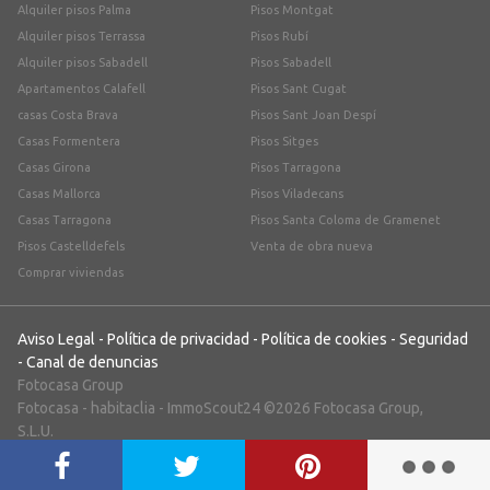
Alquiler pisos Palma
Pisos Montgat
Alquiler pisos Terrassa
Pisos Rubí
Alquiler pisos Sabadell
Pisos Sabadell
Apartamentos Calafell
Pisos Sant Cugat
casas Costa Brava
Pisos Sant Joan Despí
Casas Formentera
Pisos Sitges
Casas Girona
Pisos Tarragona
Casas Mallorca
Pisos Viladecans
Casas Tarragona
Pisos Santa Coloma de Gramenet
Pisos Castelldefels
Venta de obra nueva
Comprar viviendas
Aviso Legal
-
Política de privacidad
-
Política de cookies
-
Seguridad
-
Canal de denuncias
Fotocasa Group
Fotocasa
-
habitaclia
-
ImmoScout24
©2026 Fotocasa Group,
S.L.U.
;)