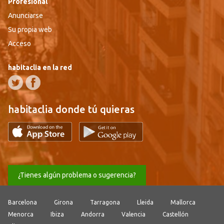
Profesional
Anunciarse
Su propia web
Acceso
habitaclia en la red
habitaclia donde tú quieras
¿Tienes algún problema o sugerencia?
Barcelona
Girona
Tarragona
Lleida
Mallorca
Menorca
Ibiza
Andorra
Valencia
Castellón