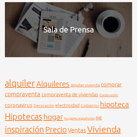
Sala de Prensa
alquiler
Alquileres
comprar
alquiler vivienda
compraventa
compraventa de viviendas
Construcción
hipoteca
coronavirus
electricidad
Gobierno
Decoración
Hipotecas
hogar
INE
hogares españoles
Vivienda
inspiración
Precio
Ventas