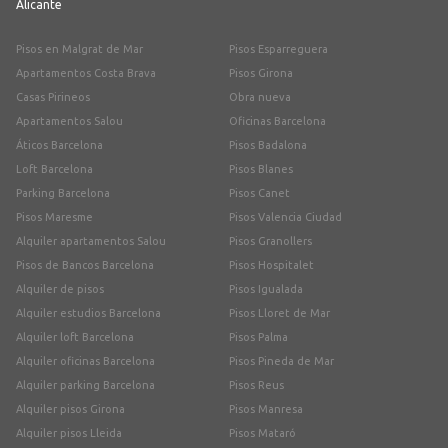
Alicante
Pisos en Malgrat de Mar
Pisos Esparreguera
Apartamentos Costa Brava
Pisos Girona
Casas Pirineos
Obra nueva
Apartamentos Salou
Oficinas Barcelona
Áticos Barcelona
Pisos Badalona
Loft Barcelona
Pisos Blanes
Parking Barcelona
Pisos Canet
Pisos Maresme
Pisos Valencia Ciudad
Alquiler apartamentos Salou
Pisos Granollers
Pisos de Bancos Barcelona
Pisos Hospitalet
Alquiler de pisos
Pisos Igualada
Alquiler estudios Barcelona
Pisos Lloret de Mar
Alquiler loft Barcelona
Pisos Palma
Alquiler oficinas Barcelona
Pisos Pineda de Mar
Alquiler parking Barcelona
Pisos Reus
Alquiler pisos Girona
Pisos Manresa
Alquiler pisos Lleida
Pisos Mataró