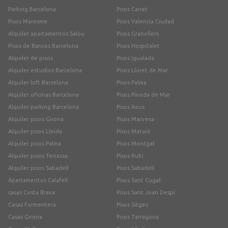
Parking Barcelona
Pisos Canet
Pisos Maresme
Pisos Valencia Ciudad
Alquiler apartamentos Salou
Pisos Granollers
Pisos de Bancos Barcelona
Pisos Hospitalet
Alquiler de pisos
Pisos Igualada
Alquiler estudios Barcelona
Pisos Lloret de Mar
Alquiler loft Barcelona
Pisos Palma
Alquiler oficinas Barcelona
Pisos Pineda de Mar
Alquiler parking Barcelona
Pisos Reus
Alquiler pisos Girona
Pisos Manresa
Alquiler pisos Lleida
Pisos Mataró
Alquiler pisos Palma
Pisos Montgat
Alquiler pisos Terrassa
Pisos Rubí
Alquiler pisos Sabadell
Pisos Sabadell
Apartamentos Calafell
Pisos Sant Cugat
casas Costa Brava
Pisos Sant Joan Despí
Casas Formentera
Pisos Sitges
Casas Girona
Pisos Tarragona