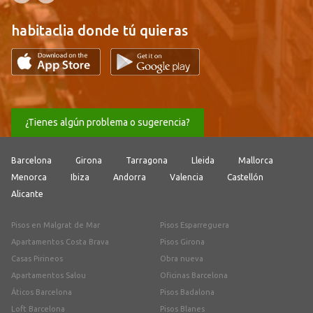
habitaclia donde tú quieras
¿Tienes algún problema o sugerencia?
Barcelona
Girona
Tarragona
Lleida
Mallorca
Menorca
Ibiza
Andorra
Valencia
Castellón
Alicante
Pisos en Malgrat de Mar
Pisos Esparreguera
Apartamentos Costa Brava
Pisos Girona
Casas Pirineos
Obra nueva
Apartamentos Salou
Oficinas Barcelona
Áticos Barcelona
Pisos Badalona
Loft Barcelona
Pisos Blanes