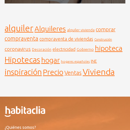
alquiler
Alquileres
comprar
alquiler vivienda
compraventa
compraventa de viviendas
Construcción
hipoteca
coronavirus
electricidad
Gobierno
Decoración
Hipotecas
hogar
INE
hogares españoles
Vivienda
inspiración
Precio
Ventas
¿Quiénes somos?