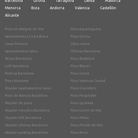
Barcelona
Girona
Tarragona
Lleida
Mallorca
Menorca
Ibiza
Andorra
Valencia
Castellón
Alicante
Pisos en Malgrat de Mar
Pisos Esparreguera
Apartamentos Costa Brava
Pisos Girona
Casas Pirineos
Obra nueva
Apartamentos Salou
Oficinas Barcelona
Áticos Barcelona
Pisos Badalona
Loft Barcelona
Pisos Blanes
Parking Barcelona
Pisos Canet
Pisos Maresme
Pisos Valencia Ciudad
Alquiler apartamentos Salou
Pisos Granollers
Pisos de Bancos Barcelona
Pisos Hospitalet
Alquiler de pisos
Pisos Igualada
Alquiler estudios Barcelona
Pisos Lloret de Mar
Alquiler loft Barcelona
Pisos Palma
Alquiler oficinas Barcelona
Pisos Pineda de Mar
Alquiler parking Barcelona
Pisos Reus