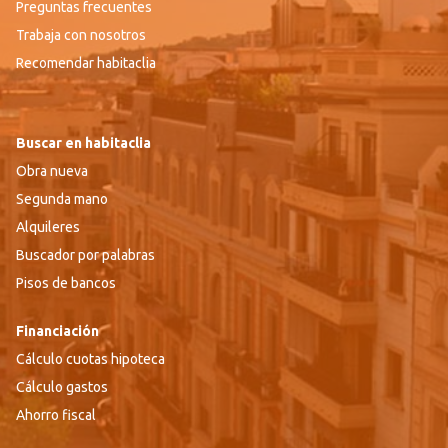
Preguntas frecuentes
Trabaja con nosotros
Recomendar habitaclia
Buscar en habitaclia
Obra nueva
Segunda mano
Alquileres
Buscador por palabras
Pisos de bancos
Financiación
Cálculo cuotas hipoteca
Cálculo gastos
Ahorro fiscal