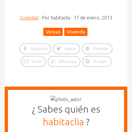
Sociedad
·
Por
habitaclia
·
17 de enero, 2013
Ventas
Vivienda
Facebook
Twitter
Pinterest
E-mail
Whatsapp
Google+
¿ Sabes quién es
habitaclia
?