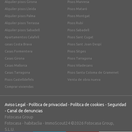
Alquiler pisos Girona
Pisos Manresa
Alquiler pisos Lleida
Pisos Mataró
Alquiler pisos Palma
Pisos Montgat
Alquiler pisos Terrassa
Pisos Rubí
Alquiler pisos Sabadell
Pisos Sabadell
Apartamentos Calafell
Pisos Sant Cugat
casas Costa Brava
Pisos Sant Joan Despí
Casas Formentera
Pisos Sitges
Casas Girona
Pisos Tarragona
Casas Mallorca
Pisos Viladecans
Casas Tarragona
Pisos Santa Coloma de Gramenet
Pisos Castelldefels
Venta de obra nueva
Comprar viviendas
Aviso Legal
-
Política de privacidad
-
Política de cookies
-
Seguridad
-
Canal de denuncias
Fotocasa Group
Fotocasa
-
habitaclia
-
ImmoScout24
©2026 Fotocasa Group,
S.L.U.