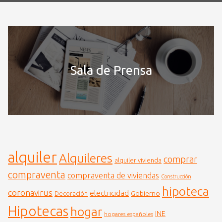
Sala de Prensa
alquiler
Alquileres
comprar
alquiler vivienda
compraventa
compraventa de viviendas
Construcción
hipoteca
coronavirus
electricidad
Gobierno
Decoración
Hipotecas
hogar
INE
hogares españoles