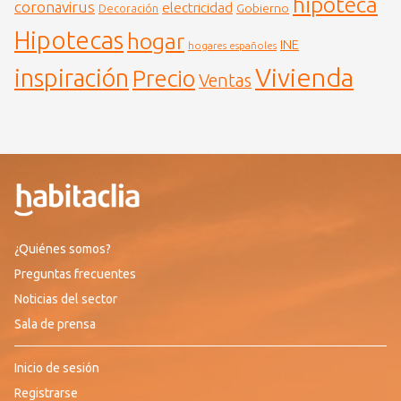
hipoteca
coronavirus
electricidad
Gobierno
Decoración
Hipotecas
hogar
INE
hogares españoles
Vivienda
inspiración
Precio
Ventas
¿Quiénes somos?
Preguntas frecuentes
Noticias del sector
Sala de prensa
Inicio de sesión
Registrarse