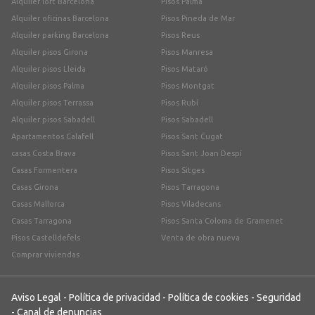
Alquiler loft Barcelona
Pisos Palma
Alquiler oficinas Barcelona
Pisos Pineda de Mar
Alquiler parking Barcelona
Pisos Reus
Alquiler pisos Girona
Pisos Manresa
Alquiler pisos Lleida
Pisos Mataró
Alquiler pisos Palma
Pisos Montgat
Alquiler pisos Terrassa
Pisos Rubí
Alquiler pisos Sabadell
Pisos Sabadell
Apartamentos Calafell
Pisos Sant Cugat
casas Costa Brava
Pisos Sant Joan Despí
Casas Formentera
Pisos Sitges
Casas Girona
Pisos Tarragona
Casas Mallorca
Pisos Viladecans
Casas Tarragona
Pisos Santa Coloma de Gramenet
Pisos Castelldefels
Venta de obra nueva
Comprar viviendas
Aviso Legal
-
Política de privacidad
-
Política de cookies
-
Seguridad
-
Canal de denuncias