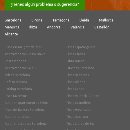
¿Tienes algún problema o sugerencia?
Barcelona
Girona
Tarragona
Lleida
Mallorca
Menorca
Ibiza
Andorra
Valencia
Castellón
Alicante
Pisos en Malgrat de Mar
Pisos Esparreguera
Apartamentos Costa Brava
Pisos Girona
Casas Pirineos
Obra nueva
Apartamentos Salou
Oficinas Barcelona
Áticos Barcelona
Pisos Badalona
Loft Barcelona
Pisos Blanes
Parking Barcelona
Pisos Canet
Pisos Maresme
Pisos Valencia Ciudad
Alquiler apartamentos Salou
Pisos Granollers
Pisos de Bancos Barcelona
Pisos Hospitalet
Alquiler de pisos
Pisos Igualada
Alquiler estudios Barcelona
Pisos Lloret de Mar