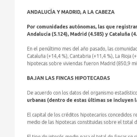
ANDALUCÍA Y MADRID, A LA CABEZA
Por comunidades autónomas, las que registra
Andalucía (5.124), Madrid (4.585) y Cataluña (4.
En el penúltimo mes del año pasado, las comunidad
Cataluña (+14,4 %), Cantabria (+11,4 %), La Rioja (
hipotecas sobre viviendas fueron Madrid (850,9 mill
BAJAN LAS FINCAS HIPOTECADAS
De acuerdo con los datos del organismo estadístic
urbanas (dentro de estas últimas se incluyen 
El capital de los créditos hipotecarios concedidos
medio de las hipotecas constituidas sobre el total 
El tipo de interés medio para el total de fincas se