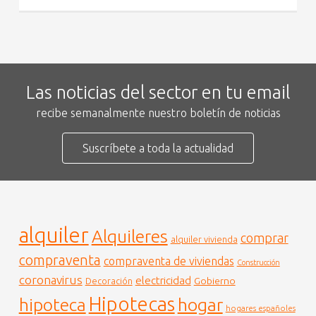
Las noticias del sector en tu email
recibe semanalmente nuestro boletín de noticias
Suscríbete a toda la actualidad
alquiler
Alquileres
comprar
alquiler vivienda
compraventa
compraventa de viviendas
Construcción
coronavirus
electricidad
Gobierno
Decoración
Hipotecas
hogar
hipoteca
hogares españoles