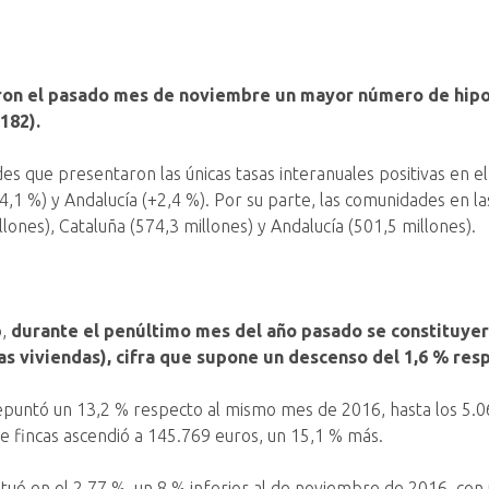
ron el pasado mes de noviembre un mayor número de hipot
182).
es que presentaron las únicas tasas interanuales positivas en 
+4,1 %) y Andalucía (+2,4 %). Por su parte, las comunidades en la
ones), Cataluña (574,3 millones) y Andalucía (501,5 millones).
o,
durante el penúltimo mes del año pasado se constituyero
las viviendas), cifra que supone un descenso del 1,6 % re
 repuntó un 13,2 % respecto al mismo mes de 2016, hasta los 5.0
de fincas ascendió a 145.769 euros, un 15,1 % más.
 situó en el 2,77 %, un 8 % inferior al de noviembre de 2016, co